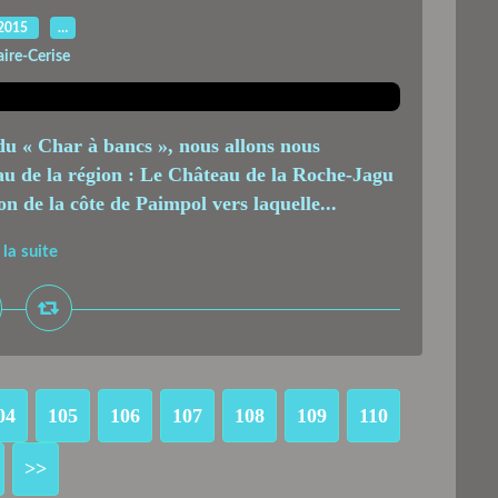
.2015
…
aire-Cerise
du « Char à bancs », nous allons nous
au de la région : Le Château de la Roche-Jagu
on de la côte de Paimpol vers laquelle...
 la suite
04
105
106
107
108
109
110
>>