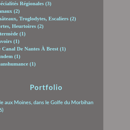
écialités Régionales
(3)
anaux
(2)
âteaux, Troglodytes, Escaliers
(2)
rtes, Heurtoires
(2)
termède
(1)
voirs
(1)
 Canal De Nantes À Brest
(1)
andem
(1)
ranshumance
(1)
Portfolio
le aux Moines, dans le Golfe du Morbihan
6)