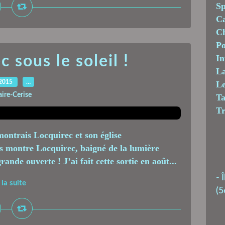
Sp
C
Ch
Po
 sous le soleil !
In
La
.2015
…
Le
aire-Cerise
T
T
ontrais Locquirec et son église
s montre Locquirec, baigné de la lumière
grande ouverte ! J’ai fait cette sortie en août...
-
Î
 la suite
(5