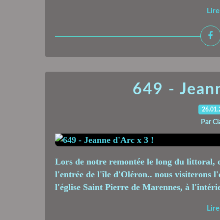
Lire
649 - Jeann
26.01
Par Cl
Lors de notre remontée le long du littoral, 
l'entrée de l'île d'Oléron.. nous visiterons 
l'église Saint Pierre de Marennes, à l'intér
Lire