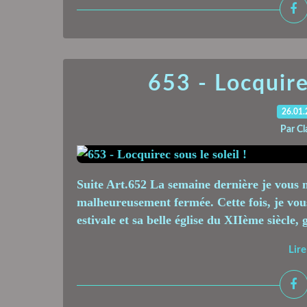
653 - Locquirec
26.01
Par Cl
Suite Art.652 La semaine dernière je vous m
malheureusement fermée. Cette fois, je vou
estivale et sa belle église du XIIème siècle, 
Lire