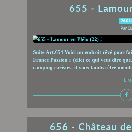
655 - Lamour 
26.01
Par Cl
Suite Art.654 Voici un endroit rêvé pour fai
France Passion » (clic) ce qui veut dire que,
camping-caristes, il vous faudra être membr
Lire
656 - Château de