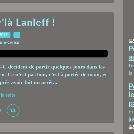
’là Lanleff !
.2015
…
&
aire-Cerise
P
a
t
C-C décident de partir quelques jours dans les
la
. Ce n’est pas loin, c’est à portée de main, et
rès avoir fait un arrêt...
P
l
 la suite
p
en
ju
&