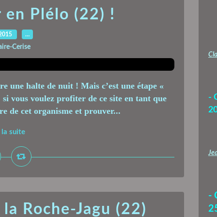
en Plélo (22) !
.2015
…
aire-Cerise
Cla
re une halte de nuit ! Mais c’est une étape «
- 
 si vous voulez profiter de ce site en tant que
2
e de cet organisme et prouver...
 la suite
Jea
-
 la Roche-Jagu (22)
2