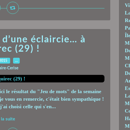
Vi
La
Re
Pa
Îl
 d’une éclaircie… à
M
ec (29) !
Do
Mo
.2015
…
Ch
aire-Cerise
D
Ar
Es
ci le résultat du "Jeu de mots" de la semaine
La
 je vous en remercie, c'était bien sympathique !
M
ai choisi celle qui s'en...
C
Ha
 la suite
M