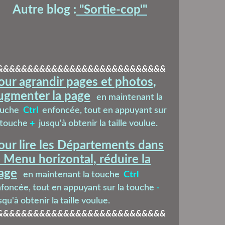
Autre blog :
"Sortie-cop'
"
&&&&&&&&&&&&&&&&&&&&&&&&&&&&
our agrandir pages et photos,
ugmenter la page
en maintenant la
ouche
Ctrl
enfoncée, tout en appuyant sur
 touche
+
jusqu'à obtenir la taille voulue.
our lire les Départements dans
e Menu horizontal, réduire la
age
en maintenant la touche
Ctrl
foncée, tout en appuyant sur la touche
-
squ'à obtenir la taille voulue.
&&&&&&&&&&&&&&&&&&&&&&&&&&&&