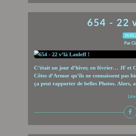
654 - 22 v
26.01
Par Cl
C’était un jour d’hiver, en février… JF et 
Côtes d’Armor qu’ils ne connaissent pas bien
ça peut rapporter de belles Photos. Alors, ap
Lire