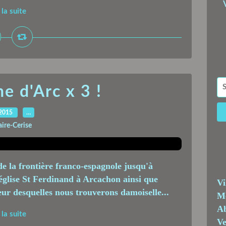
 la suite
e d'Arc x 3 !
.2015
…
aire-Cerise
de la frontière franco-espagnole jusqu'à
l'église St Ferdinand à Arcachon ainsi que
Vi
ieur desquelles nous trouverons damoiselle...
Me
Ab
 la suite
Ve