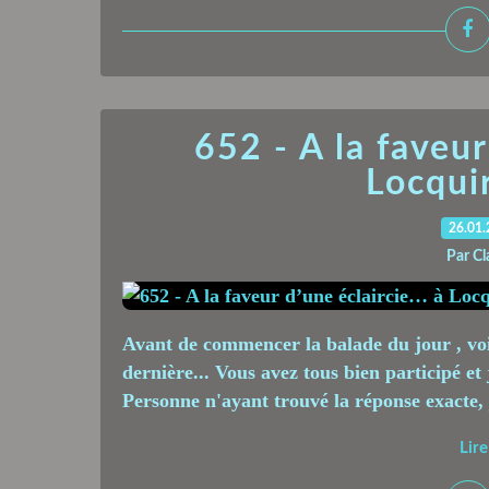
652 - A la faveur
Locquir
26.01
Par Cl
Avant de commencer la balade du jour , voi
dernière... Vous avez tous bien participé et
Personne n'ayant trouvé la réponse exacte, j'
Lire