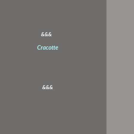
&&&
Cracotte
&&&