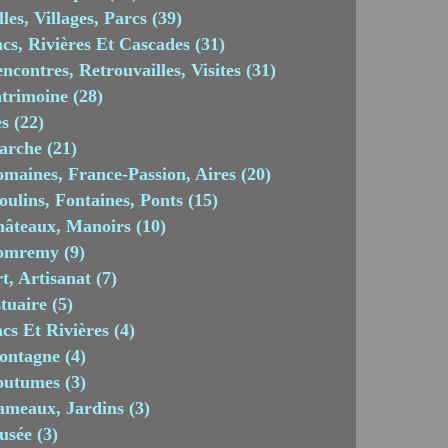
lles, Villages, Parcs
(39)
cs, Rivières Et Cascades
(31)
ncontres, Retrouvailles, Visites
(31)
trimoine
(28)
es
(22)
arche
(21)
maines, France-Passion, Aires
(20)
ulins, Fontaines, Ponts
(15)
âteaux, Manoirs
(10)
omremy
(9)
t, Artisanat
(7)
tuaire
(5)
cs Et Rivières
(4)
ontagne
(4)
outumes
(3)
meaux, Jardins
(3)
usée
(3)