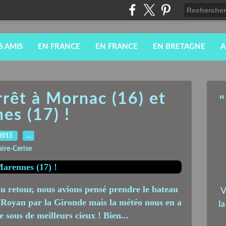
S AMIS
EN FRANCE
EN FRANCE
EN BRETAGNE
A
rrêt à Mornac (16) et
"
es (17) !
.2015
…
aire-Cerise
du retour, nous avions pensé prendre le bateau
V
 Royan par la Gironde mais la météo nous en a
l
e sous de meilleurs cieux ! Bien...