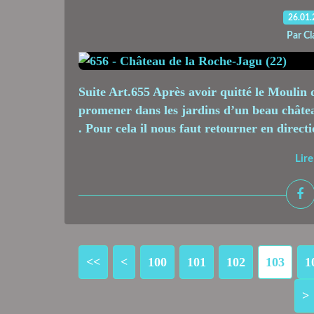
26.01
Par Cl
Suite Art.655 Après avoir quitté le Moulin 
promener dans les jardins d’un beau châte
. Pour cela il nous faut retourner en directi
Lire
<<
<
100
101
102
103
1
>