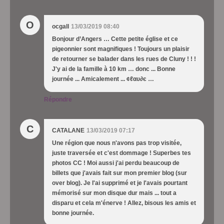
O
ocgall
13/03/2019 08:40
Bonjour d’Angers … Cette petite église et ce
pigeonnier sont magnifiques ! Toujours un plaisir
de retourner se balader dans les rues de Cluny ! ! !
J'y ai de la famille à 10 km … donc ... Bonne
journée ... Amicalement ... ¢ℓαυ∂є …
Répondre
C
CATALANE
13/03/2019 07:17
Une région que nous n'avons pas trop visitée,
juste traversée et c'est dommage ! Superbes tes
photos CC ! Moi aussi j'ai perdu beaucoup de
billets que j'avais fait sur mon premier blog (sur
over blog). Je l'ai supprimé et je l'avais pourtant
mémorisé sur mon disque dur mais ... tout a
disparu et cela m'énerve ! Allez, bisous les amis et
bonne journée.