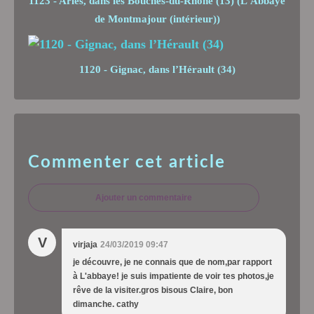
1123 - Arles, dans les Bouches-du-Rhône (13) (L’Abbaye
de Montmajour (intérieur))
1120 - Gignac, dans l’Hérault (34)
Commenter cet article
Ajouter un commentaire
V
virjaja
24/03/2019 09:47
je découvre, je ne connais que de nom,par rapport
à L'abbaye! je suis impatiente de voir tes photos,je
rêve de la visiter.gros bisous Claire, bon
dimanche. cathy