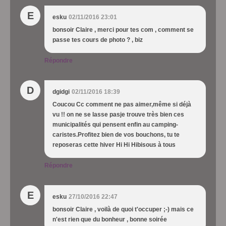
E
esku
02/11/2016 23:01
bonsoir Claire , merci pour tes com , comment se
passe tes cours de photo ? , biz
Répondre
D
dgidgi
02/11/2016 18:39
Coucou Cc comment ne pas aimer,même si déjà
vu !! on ne se lasse pasje trouve très bien ces
municipalités qui pensent enfin au camping-
caristes.Profitez bien de vos bouchons, tu te
reposeras cette hiver Hi Hi Hibisous à tous
Répondre
E
esku
27/10/2016 22:47
bonsoir Claire , voilà de quoi t'occuper ;-) mais ce
n'est rien que du bonheur , bonne soirée