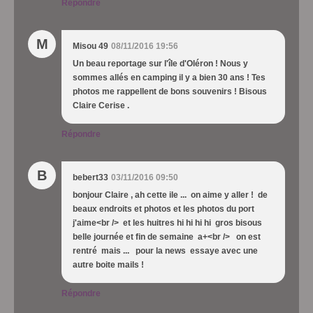
Répondre
M
Misou 49
08/11/2016 19:56
Un beau reportage sur l'île d'Oléron ! Nous y
sommes allés en camping il y a bien 30 ans ! Tes
photos me rappellent de bons souvenirs ! Bisous
Claire Cerise .
Répondre
B
bebert33
03/11/2016 09:50
bonjour Claire , ah cette ile ... on aime y aller ! de
beaux endroits et photos et les photos du port
j'aime<br /> et les huitres hi hi hi hi gros bisous
belle journée et fin de semaine a+<br /> on est
rentré mais ... pour la news essaye avec une
autre boite mails !
Répondre