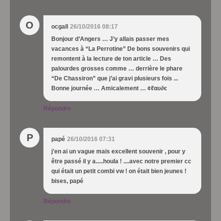
O
ocgall
26/10/2016 08:17
Bonjour d’Angers … J’y allais passer mes
vacances à “La Perrotine” De bons souvenirs qui
remontent à la lecture de ton article … Des
palourdes grosses comme … derrière le phare
“De Chassiron” que j’ai gravi plusieurs fois ...
Bonne journée … Amicalement … ¢ℓαυ∂є
Répondre
P
papé
26/10/2016 07:31
j'en ai un vague mais excellent souvenir , pour y
être passé il y a.....houla ! ....avec notre premier cc
qui était un petit combi vw ! on était bien jeunes !
bises, papé
Répondre