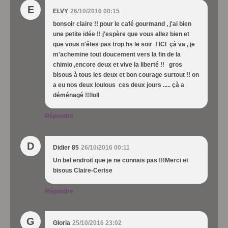
E
ELVY
26/10/2016 00:15
bonsoir claire !! pour le café gourmand , j'ai bien
une petite idée !! j'espère que vous allez bien et
que vous n'êtes pas trop hs le soir ! ICI çà va , je
m'achemine tout doucement vers la fin de la
chimio ,encore deux et vive la liberté !! gros
bisous à tous les deux et bon courage surtout !! on
a eu nos deux loulous ces deux jours ..... çà a
déménagé !!!loll
Répondre
D
Didier 85
26/10/2016 00:11
Un bel endroit que je ne connais pas !!!Merci et
bisous Claire-Cerise
Répondre
G
Gloria
25/10/2016 23:02