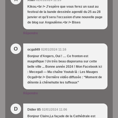
Kikou.<br /> J'espère que vous ferez un saut au
festival de la bande dessinée agendé du 25 au 28
janvier et qu'il sera l'occasion d'une nouvelle page
de blog sur Angoulème.<br /> Bises
Répondre
O
ocgall49
02/01/2024 11:16
Bonjour d’Angers, Oui ! … Ce fronton est
magnifique ! Un très beau diaporama sur cette
belle ville ... Bonne année 2024 ! Mon Facebook ici
: Mecegall — Ma chaîne Youtub là : Les Mauges
Ocgall<br /> Dernière vidéo diffusée : “Moment de
détente à chênehutte les tuffeaux”
Répondre
D
Didier 85
02/01/2024 11:06
Bonjour Claire,La façade de la Cathédrale est