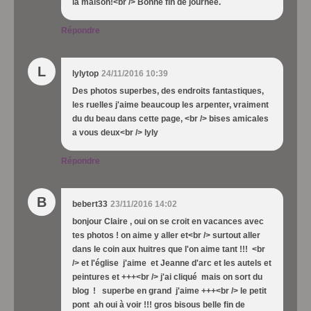
la maison!<br /> Bonne fin de journée.
Répondre
L
lylytop
24/11/2016 10:39
Des photos superbes, des endroits fantastiques,
les ruelles j'aime beaucoup les arpenter, vraiment
du du beau dans cette page, <br /> bises amicales
a vous deux<br /> lyly
Répondre
B
bebert33
23/11/2016 14:02
bonjour Claire , oui on se croit en vacances avec
tes photos ! on aime y aller et<br /> surtout aller
dans le coin aux huitres que l'on aime tant !!! <br
/> et l'église j'aime et Jeanne d'arc et les autels et
peintures et +++<br /> j'ai cliqué mais on sort du
blog ! superbe en grand j'aime +++<br /> le petit
pont ah oui à voir !!! gros bisous belle fin de