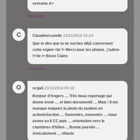
semaine A+
Répondre
C
Claudine/canelle
23/11/2016 10:24
Que te dire que tu ne saches déjà concernant
cette region <br /> Merci pour tes photos , j'adore
!!<br /> Bises Claire
Répondre
O
ocgall
23/11/2016 09:10
Bonjour d’Angers … Très beau reportage qui
donne envie … et bien documenté … Mais ! Il me
manque toujours la photo du tandem en
action/réaction … Souvenirs, souvenirs … nous
avons eu 6 CC puis … orientation vers le
chambres d’hôtes ... Bonne journée …
Amicalement … ¢ℓαυ∂є