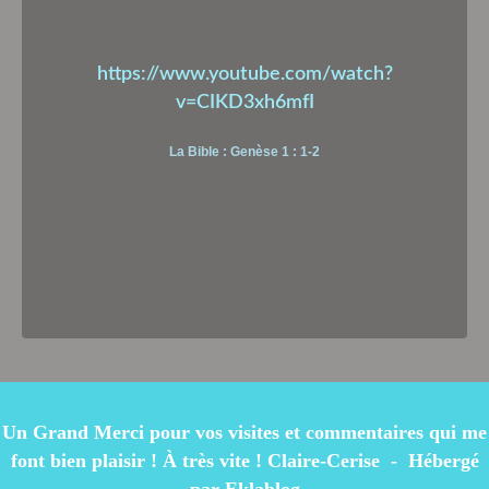
https://www.youtube.com/watch?
v=CIKD3xh6mfI
La Bible : Genèse 1 : 1-2
Un Grand Merci pour vos visites et commentaires qui me
font bien plaisir ! À très vite ! Claire-Cerise - Hébergé
par
Eklablog