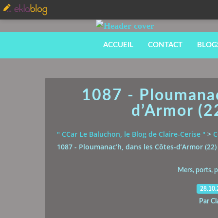
ACCUEIL
CONTACT
BLOG
1087 - Ploumanac
d’Armor (22
" CCar Le Baluchon, le Blog de Claire-Cerise "
>
C
1087 - Ploumanac’h, dans les Côtes-d’Armor (22) 
Mers, ports, 
28.10
Par Cl