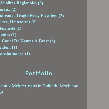
écialités Régionales
(3)
anaux
(2)
âteaux, Troglodytes, Escaliers
(2)
rtes, Heurtoires
(2)
termède
(1)
voirs
(1)
 Canal De Nantes À Brest
(1)
andem
(1)
ranshumance
(1)
Portfolio
le aux Moines, dans le Golfe du Morbihan
6)