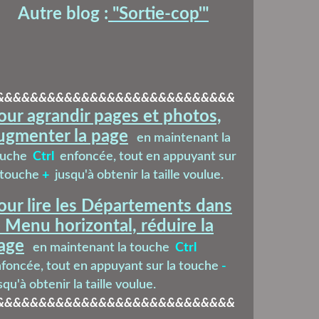
Autre blog :
"Sortie-cop'
"
&&&&&&&&&&&&&&&&&&&&&&&&&&&&
our agrandir pages et photos,
ugmenter la page
en maintenant la
ouche
Ctrl
enfoncée, tout en appuyant sur
 touche
+
jusqu'à obtenir la taille voulue.
our lire les Départements dans
e Menu horizontal, réduire la
age
en maintenant la touche
Ctrl
foncée, tout en appuyant sur la touche
-
squ'à obtenir la taille voulue.
&&&&&&&&&&&&&&&&&&&&&&&&&&&&