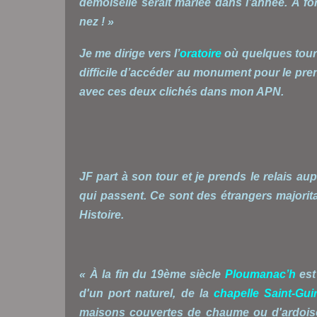
demoiselle serait mariée dans l’année. À forc
nez ! »
Je me dirige vers l’
oratoire
où quelques touri
difficile d’accéder au monument pour le pren
avec ces deux clichés dans mon APN.
JF part à son tour et je prends le relais a
qui passent. Ce sont des étrangers majorita
Histoire.
« À la fin du 19ème siècle
Ploumanac’h
est
d'un port naturel, de la
chapelle Saint-Gui
maisons couvertes de chaume ou d'ardoise