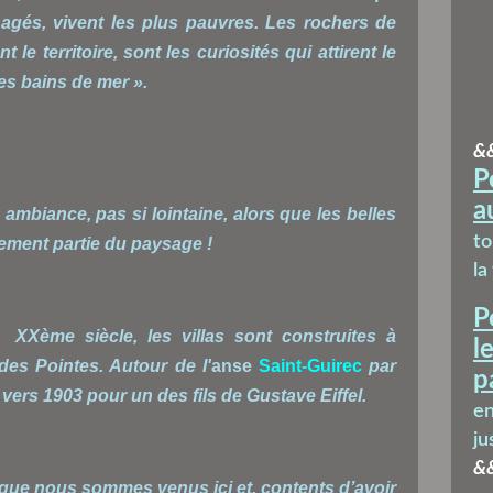
agés, vivent les plus pauvres. Les rochers de
 le territoire, sont les curiosités qui attirent le
les bains de mer ».
&
P
a
te ambiance, pas si lointaine, alors que les belles
t
gement partie du paysage !
la
P
u
XXème siècle, les villas sont construites à
l
des Pointes. Autour de l'
anse
Saint-Guirec
par
p
e vers 1903 pour un des fils de Gustave Eiffel.
en
ju
&
le que nous sommes venus ici et, contents d’avoir