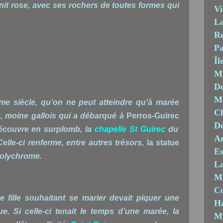
anit rose, avec ses rochers de toutes formes qui
Vi
La
Re
Pa
Îl
M
Do
Mo
me siècle, qu’on ne peut atteindre qu’à marée
Ch
c
, moine gallois qui a débarqué à
Perros-Guirec
D
découvre en surplomb, la
chapelle St Guirec
du
Ar
Celle-ci renferme, entre autres trésors,
la statue
Es
polychrome.
La
M
C
 fille souhaitant se marier devait piquer une
Ha
. Si celle-ci tenait le temps d’une marée, la
M