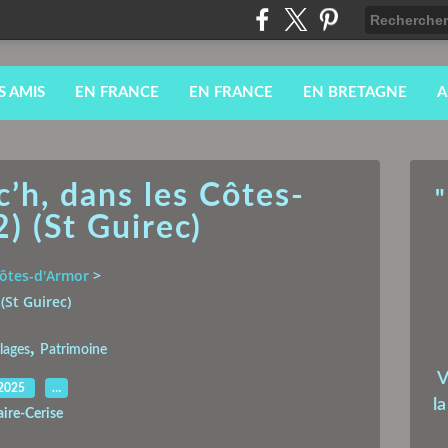
S AMIS
EN FRANCE
EN FRANCE
EN BRETAGNE
A
’h, dans les Côtes-
"
) (St Guirec)
ôtes-d'Armor
>
(St Guirec)
,
plages
Patrimoine
V
.2025
…
l
aire-Cerise