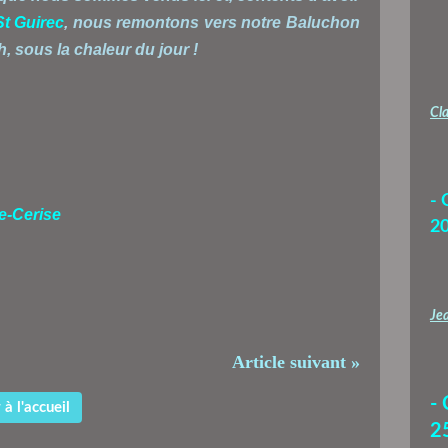
St Guirec
, nous remontons vers notre Baluchon
, sous la chaleur du jour !
Cla
- 
re-Cerise
2
Jea
Article suivant »
-
à l'accueil
2