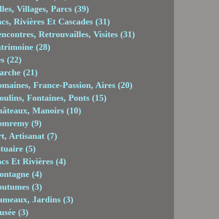
lles, Villages, Parcs
(39)
cs, Rivières Et Cascades
(31)
ncontres, Retrouvailles, Visites
(31)
trimoine
(28)
es
(22)
arche
(21)
maines, France-Passion, Aires
(20)
ulins, Fontaines, Ponts
(15)
âteaux, Manoirs
(10)
omremy
(9)
t, Artisanat
(7)
tuaire
(5)
cs Et Rivières
(4)
ontagne
(4)
outumes
(3)
meaux, Jardins
(3)
usée
(3)