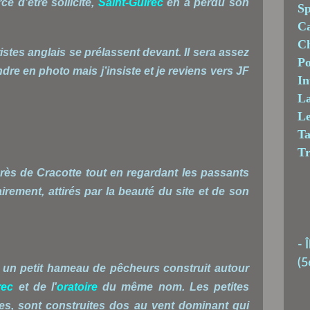
e d’être sollicité,
Saint-Guirec
en a perdu son
Sp
C
Ch
stes anglais se prélassent devant. Il sera assez
Po
dre en photo mais j’insiste et je reviens vers JF
In
La
Le
T
T
uprès de Cracotte tout en regardant les passants
irement, attirés par la beauté du site et de son
-
Î
(5
 un petit hameau de pêcheurs construit autour
rec
et de l'
oratoire
du même nom. Les petites
s, sont construites dos au vent dominant qui