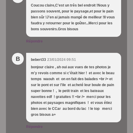
Coucou claire,C'est un très bel endroit !Nous y
passons souvent, pour le paysage,et pour le pain
bien sûr !J'en ai jamais mangé de meilleur !Il vous
faudra y retourner pour le goûter...Merci pour les
bons souvenirs.Gros bisous
Répondre
B
bebert33
23/01/2024 09:51
bonjour claire , ah oui aux vues de tes photos je
m'y revois comme si c'était hier ! et avec le beau
temps waouh et on en fait des balades <br /> et
sur le pont et sur l'ile et acheté leur boule de pain
super bonne ! , le petit train et les bateaux
navettes edf ! gratuites !! <br /> merci pour les
photos et paysages magnifiques ! et vous étiez
bien avec le CCar au bord du lac ! le top merci
gros bisous a+
Répondre