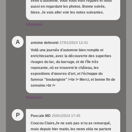
virée d'automne. Vous vous êtes régalés et nous
aussi en regardant les photos. Bonne soirée,
bises. Je vais aller voir les notes suivantes.
Répondre
A
antoine delmonti
27/01/2024 12:41
Voilà une journée d'automne bien remplie et
enrichissante, avec la découverte des superbes
rivages du lac, du barrage, et de l'île très
reposante, où se trouvent le château, les
expositions d'œuvres d'art, et l'échoppe du
fameux "boulangiste" !<br /> Merci, et bonne fin de
semaine.<br />
Répondre
P
Pascale MD
25/01/2024 17:45
Coucou Claire,Je ne sais pas si tu as remarqué,
mais depuis hier matin, les news ekla ne partent