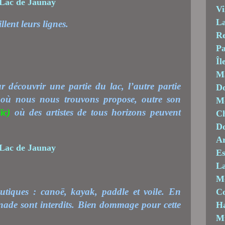
Vi
La
lent leurs lignes.
Re
Pa
Îl
M
écouvrir une partie du lac, l’autre partie
Do
te où nous nous trouvons propose, outre son
Mo
ic)
où des artistes de tous horizons peuvent
Ch
D
Ar
Es
La
M
utiques : canoë, kayak, paddle et voile. En
C
nade sont interdits. Bien dommage pour cette
Ha
M