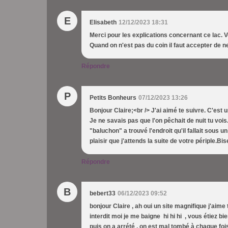
E
Elisabeth
12/12/2023 18:31
Merci pour les explications concernant ce lac. 
Quand on n'est pas du coin il faut accepter de ne
Répondre
P
Petits Bonheurs
07/12/2023 13:26
Bonjour Claire;<br /> J'ai aimé te suivre. C'est 
Je ne savais pas que l'on pêchait de nuit tu voi
"baluchon" a trouvé l'endroit qu'il fallait sous u
plaisir que j'attends la suite de votre périple.B
Répondre
B
bebert33
06/12/2023 09:52
bonjour Claire , ah oui un site magnifique j'aim
interdit moi je me baigne hi hi hi , vous étiez bi
puis on a arrété , on est mal tombé à chaque f