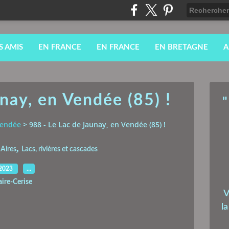
S AMIS
EN FRANCE
EN FRANCE
EN BRETAGNE
A
nay, en Vendée (85) !
"
endée
>
988 - Le Lac de Jaunay, en Vendée (85) !
,
Aires
Lacs, rivières et cascades
.2023
…
aire-Cerise
V
l