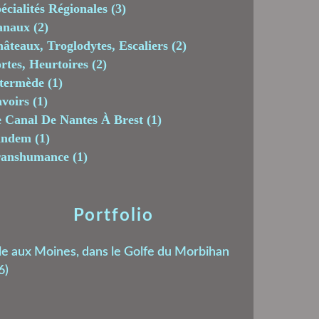
écialités Régionales
(3)
anaux
(2)
âteaux, Troglodytes, Escaliers
(2)
rtes, Heurtoires
(2)
termède
(1)
voirs
(1)
 Canal De Nantes À Brest
(1)
andem
(1)
ranshumance
(1)
Portfolio
le aux Moines, dans le Golfe du Morbihan
6)