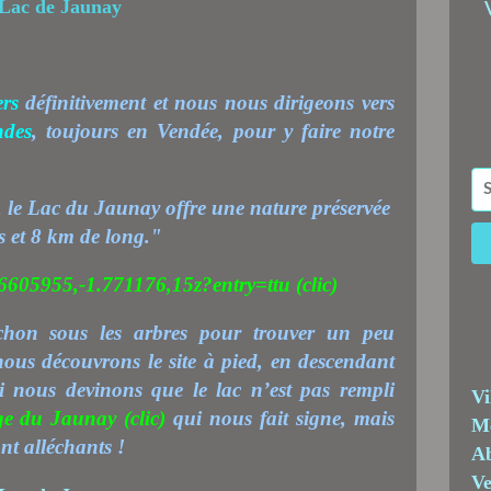
rs
définitivement et nous nous dirigeons vers
ndes
, toujours en Vendée, pour y faire notre
, le Lac du Jaunay offre une nature préservée
s et 8 km de long."
6605955,-1.771176,15z?entry=ttu
(clic)
chon sous les arbres pour trouver un peu
nous découvrons le site à pied, en descendant
si nous devinons que le lac n’est pas rempli
Vi
ge du Jaunay
(clic)
qui nous fait signe, mais
Me
t alléchants !
Ab
Ve