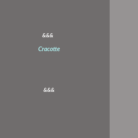
&&&
Cracotte
&&&