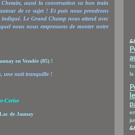
 Chemin, aussi la conversation va bon train
utour de ce sujet ! Et puis nous prendrons
oit indiqué. Le Grand Champ nous attend avec
uquel nous nous empressons de monter notre
&
P
a
t
, une nuit tranquille !
la
P
l
re-Cerise
p
en
ju
&