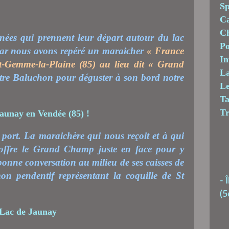
Sp
C
Ch
nnées qui prennent leur départ autour du lac
Po
car nous avons repéré un maraicher
« France
In
t-Gemme-la-Plaine (85) au lieu dit « Grand
La
re Baluchon pour déguster à son bord notre
Le
T
T
port. La maraichère qui nous reçoit et à qui
offre le Grand Champ juste en face pour y
bonne conversation au milieu de ses caisses de
n pendentif représentant la coquille de St
-
Î
(5