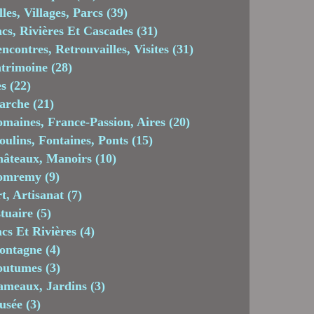
lles, Villages, Parcs
(39)
cs, Rivières Et Cascades
(31)
ncontres, Retrouvailles, Visites
(31)
trimoine
(28)
es
(22)
arche
(21)
maines, France-Passion, Aires
(20)
ulins, Fontaines, Ponts
(15)
âteaux, Manoirs
(10)
omremy
(9)
t, Artisanat
(7)
tuaire
(5)
cs Et Rivières
(4)
ontagne
(4)
outumes
(3)
meaux, Jardins
(3)
usée
(3)