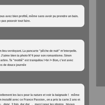
Vous avez bien profité, même sans avoir pu prendre un bain.
 pas pouvoir tout faire.
un lieu verdoyant. La pancarte "pêche de nuit" m'interpelle.
s. J'aime bien ta photo N°4 pour son romantisme. Sinon
n arbre. Ta "moitié" est tranquilou !<br /> Bon, c'est avec
ises de douce journée
e tellement les lacs pour la nature et voir la baignade ! même
en installé avec ce France Passion , on a pris la carte 2 ans et
ois , donc 3 fois dur dur , merci pour les photos bisous