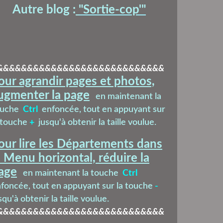
Autre blog :
"Sortie-cop'
"
&&&&&&&&&&&&&&&&&&&&&&&&&&&&
our agrandir pages et photos,
ugmenter la page
en maintenant la
ouche
Ctrl
enfoncée, tout en appuyant sur
 touche
+
jusqu'à obtenir la taille voulue.
our lire les Départements dans
e Menu horizontal, réduire la
age
en maintenant la touche
Ctrl
foncée, tout en appuyant sur la touche
-
squ'à obtenir la taille voulue.
&&&&&&&&&&&&&&&&&&&&&&&&&&&&