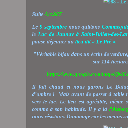
Suite
Art.987
Le
9 septembre
nous quittons
Commequie
le
Lac de Jaunay à Saint-Julien-des-La
pause-déjeuner au
lieu dit « Le Pré ».
"Véritable bijou dans un écrin de verdure
sur 114 hectare
https://www.google.com/maps/@46.
Il fait chaud et nous garons Le Balu
d’ombre !
Mais avant de passer à table 
vers le lac. Le lieu est agréable, même 
comme à son habitude. Il y a là
l’Auber
nous résistons. Dommage car les menus son