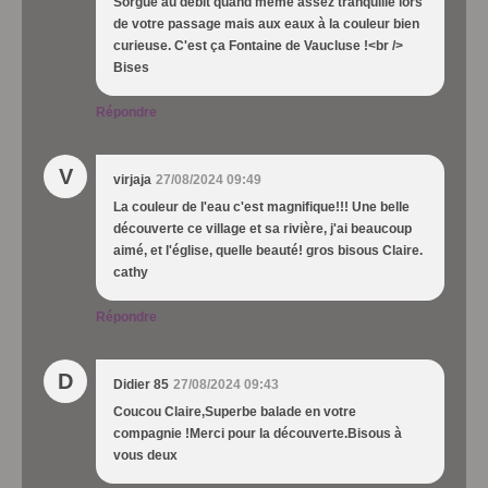
Sorgue au débit quand même assez tranquille lors
de votre passage mais aux eaux à la couleur bien
curieuse. C'est ça Fontaine de Vaucluse !<br />
Bises
Répondre
V
virjaja
27/08/2024 09:49
La couleur de l'eau c'est magnifique!!! Une belle
découverte ce village et sa rivière, j'ai beaucoup
aimé, et l'église, quelle beauté! gros bisous Claire.
cathy
Répondre
D
Didier 85
27/08/2024 09:43
Coucou Claire,Superbe balade en votre
compagnie !Merci pour la découverte.Bisous à
vous deux