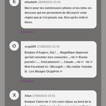
E
elisabeth
28/08/2024 15:41
Merci pour tes nombreuses photos et les infos en-
dessous qui me permettent de découvrir cette
région que je n'ai jamais vue. Bon après midi et
bises.
Répondre
O
ocgall49
27/08/2024 11:36
Bonjour d'Angers, Oui ! … Magnifique diaporam
qui fait remonter mes souvenirs ...<br /> Bonne
journée ! .... Amicalement ! ... Claude ...<br /> <br />
Mon Facebook ici : Mecegall — Ma chaîne Youtube
là : Les Mauges Ocgall<br />
Répondre
X
Xtian
27/08/2024 10:51
Bonjour Claire<br /> Un court séjour au bord de la