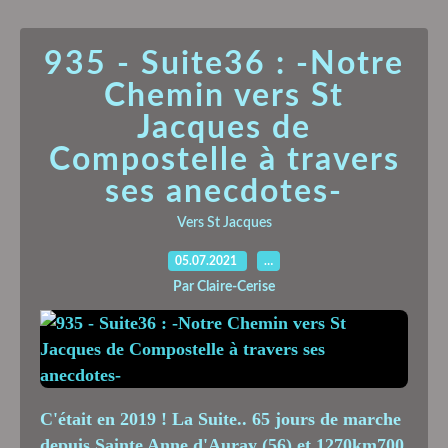
935 - Suite36 : -Notre
Chemin vers St
Jacques de
Compostelle à travers
ses anecdotes-
Vers St Jacques
05.07.2021
…
Par Claire-Cerise
C'était en 2019 ! La Suite.. 65 jours de marche
depuis Sainte Anne d'Auray (56) et 1270km700