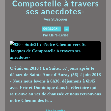
Compostelle à travers
ses anecdotes-
Vers St Jacques
04.06.2021
…
Par Claire-Cerise
C'était en 2018 ! La Suite.. 57 jours après le
départ de Sainte Anne d'Auray (56) 2 juin 2018
- Nous nous levons à 6h30, déjeunons à 6h45
avec Eric et Dominique dans le réfectoire qui
se trouve au rez de chaussée et nous retrouvons
notre Chemin dès le...