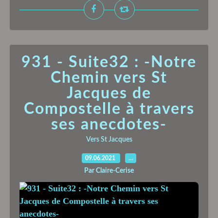
931 - Suite32 : -Notre
Chemin vers St
Jacques de
Compostelle à travers
ses anecdotes-
Vers St Jacques
09.06.2021
…
Par Claire-Cerise