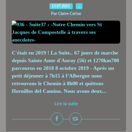
13.07.2021
…
Par Claire-Cerise
C'était en 2019 ! La Suite.. 67 jours de marche
depuis Sainte Anne d'Auray (56) et 1270km700
parcourus en 2018 8 octobre 2019 - Après un
petit déjeuner à 7h15 à l’Albergue nous
retrouvons le Chemin à 8h00 et quittons
Hornillos del Camino. Nous avons deux...
Lire la suite