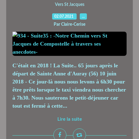
Vers St Jacques
02.07.2021
…
Par Claire-Cerise
C'était en 2018 ! La Suite.. 65 jours après le
départ de Sainte Anne d'Auray (56) 10 juin
2018 - Ce jour-là nous nous levons à 6h30 pour
être prêts lorsque le taxi viendra nous chercher
à 7h30. Nous sauterons le petit-déjeuner car
tout est fermé à cette...
Lire la suite