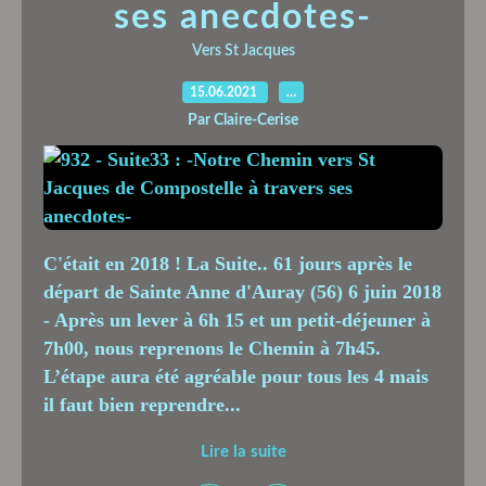
ses anecdotes-
Vers St Jacques
15.06.2021
…
Par Claire-Cerise
C'était en 2018 ! La Suite.. 61 jours après le
départ de Sainte Anne d'Auray (56) 6 juin 2018
- Après un lever à 6h 15 et un petit-déjeuner à
7h00, nous reprenons le Chemin à 7h45.
L’étape aura été agréable pour tous les 4 mais
il faut bien reprendre...
Lire la suite