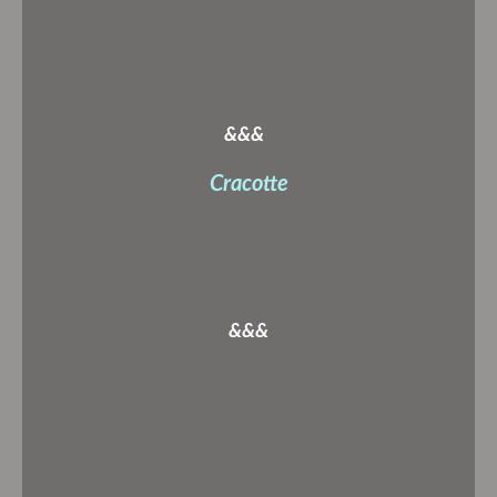
&&&
Cracotte
&&&