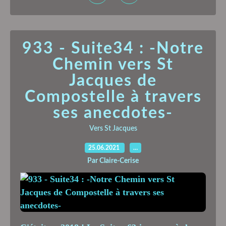
933 - Suite34 : -Notre
Chemin vers St
Jacques de
Compostelle à travers
ses anecdotes-
Vers St Jacques
25.06.2021
…
Par Claire-Cerise