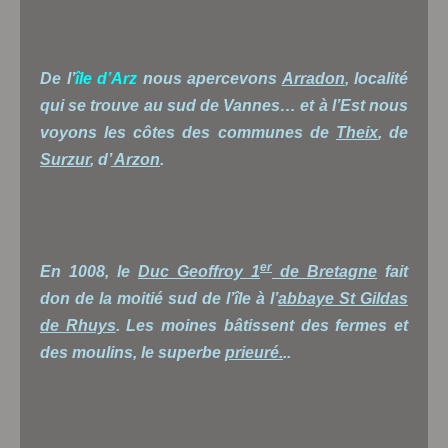
De l’
île d’Arz
nous apercevons
Arradon
, localité
qui se trouve au sud de Vannes… et à l’Est nous
voyons les côtes des communes de
Theix
, de
Surzur
, d’
Arzon
.
er
En 1008, le
Duc Geoffroy 1
de Bretagne
fait
don de la moitié sud de l’île à l’
abbaye St Gildas
de Rhuys
. Les moines bâtissent des fermes et
des moulins, le superbe
prieuré.
..