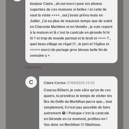
bonjour Claire , ah oui merci pour tes photos
superbes de ces maisons si belles ! et cette ile
vaut la visite ++++ , oui j'avais prévu mais en
Juillet , j'ai eu plus de mauvais temps que de soleil
en Charente Maritime et en Vendée , je suis reparti
à la maison et là c'est la canicule en gironde hi hi
hi ? et trop de monde partout et le bruit et ++++ ? ,
quel beau village un régal !!! , le port et l'église et
+++++ merci du partage gros bisous belle fin de
semaine a +
Répondre
C
Claire-Cerise
07/08/2025 23:52
Coucou Bébert, je suis sûre qu'un de ces
quatre, tu prendras le temps de visiter les
îles du Golfe du Morbihan parce que... tout
simplement, il n'est pas possible de faire
autrement 😂 ! Puisque c'est la canicule
en Gironde en ce moment, profites-en !
Vas donc en Morbihan !!! Gbizhous.