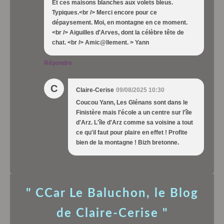
Et ces maisons blanches aux volets bleus.
Typiques.<br /> Merci encore pour ce
dépaysement. Moi, en montagne en ce moment.
<br /> Aiguilles d'Arves, dont la célèbre tête de
chat. <br /> Amic@llement. > Yann
Répondre
C
Claire-Cerise
09/08/2025 10:30
Coucou Yann, Les Glénans sont dans le
Finistère mais l'école a un centre sur l'île
d'Arz. L'île d'Arz comme sa voisine a tout
ce qu'il faut pour plaire en effet ! Profite
bien de la montagne ! Bizh bretonne.
" CCar Le Baluchon, le Blog
de Claire-Cerise "