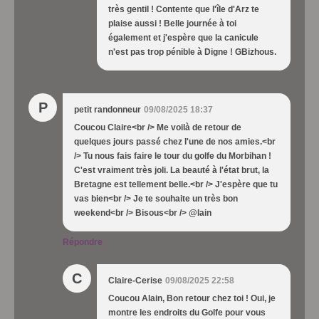
très gentil ! Contente que l'île d'Arz te
plaise aussi ! Belle journée à toi
également et j'espère que la canicule
n'est pas trop pénible à Digne ! GBizhous.
P
petit randonneur
09/08/2025 18:37
Coucou Claire<br /> Me voilà de retour de
quelques jours passé chez l'une de nos amies.<br
/> Tu nous fais faire le tour du golfe du Morbihan !
C'est vraiment très joli. La beauté à l'état brut, la
Bretagne est tellement belle.<br /> J'espère que tu
vas bien<br /> Je te souhaite un très bon
weekend<br /> Bisous<br /> @lain
Répondre
C
Claire-Cerise
09/08/2025 22:58
Coucou Alain, Bon retour chez toi ! Oui, je
montre les endroits du Golfe pour vous