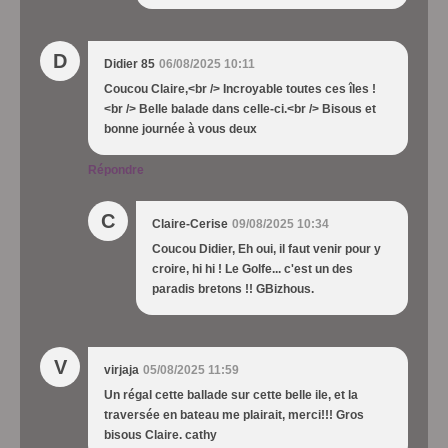
D
Didier 85
06/08/2025 10:11
Coucou Claire,<br /> Incroyable toutes ces îles !
<br /> Belle balade dans celle-ci.<br /> Bisous et
bonne journée à vous deux
Répondre
C
Claire-Cerise
09/08/2025 10:34
Coucou Didier, Eh oui, il faut venir pour y
croire, hi hi ! Le Golfe... c'est un des
paradis bretons !! GBizhous.
V
virjaja
05/08/2025 11:59
Un régal cette ballade sur cette belle ile, et la
traversée en bateau me plairait, merci!!! Gros
bisous Claire. cathy