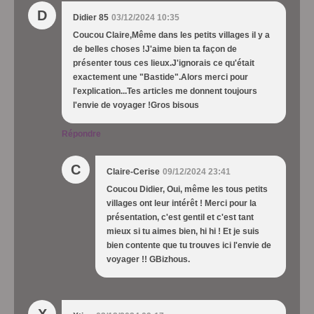
D
Didier 85
03/12/2024 10:35
Coucou Claire,Même dans les petits villages il y a
de belles choses !J'aime bien ta façon de
présenter tous ces lieux.J'ignorais ce qu'était
exactement une "Bastide".Alors merci pour
l'explication...Tes articles me donnent toujours
l'envie de voyager !Gros bisous
Répondre
C
Claire-Cerise
09/12/2024 23:41
Coucou Didier, Oui, même les tous petits
villages ont leur intérêt ! Merci pour la
présentation, c'est gentil et c'est tant
mieux si tu aimes bien, hi hi ! Et je suis
bien contente que tu trouves ici l'envie de
voyager !! GBizhous.
X