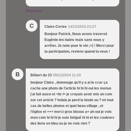
Répondre
C
Claire-Cerise
14/12/2024 23:27
Bonjour Patrick, Nous avons traversé
Eugénie-les-bains mais sans nous y
arrêter. Je note pour le vin ;+) ! Merci pour
ta participation, reviens quand tu veux !
B
Bébert du 33
09/12/2024 11:20
bonjour Claire , dommage qu'il y a ai le ccar ça
cache une photo de l'article hi hi hi oui les menus
j'ai fait aussi et <br /> je croyais avoir mis un com
sur cet article ? holala je perd la boule ou ? en tout
cas de belles photos et quel beau village , et
l'église et +++ merci gros bisous a+ ah oui je vois
mon com hi hi hi je suis fatigué hi hi et les couleurs
des liens en bleu ou je ne vois rien ?