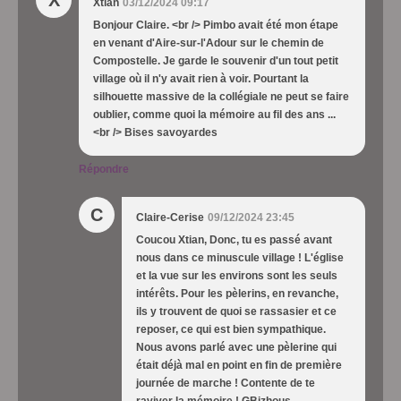
Xtian
03/12/2024 09:17
Bonjour Claire. <br /> Pimbo avait été mon étape
en venant d'Aire-sur-l'Adour sur le chemin de
Compostelle. Je garde le souvenir d'un tout petit
village où il n'y avait rien à voir. Pourtant la
silhouette massive de la collégiale ne peut se faire
oublier, comme quoi la mémoire au fil des ans ...
<br /> Bises savoyardes
Répondre
C
Claire-Cerise
09/12/2024 23:45
Coucou Xtian, Donc, tu es passé avant
nous dans ce minuscule village ! L'église
et la vue sur les environs sont les seuls
intérêts. Pour les pèlerins, en revanche,
ils y trouvent de quoi se rassasier et ce
reposer, ce qui est bien sympathique.
Nous avons parlé avec une pèlerine qui
était déjà mal en point en fin de première
journée de marche ! Contente de te
raviver la mémoire ! GBizhous.