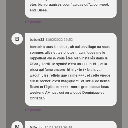
êtes bien organisés pour "au cas où"... bon week
end. Bises.
Répondre
B
bebert33
11/02/2022 19:52
bonsoir à tous les deux , ah oui un village ou nous
sommes allés et tes photos magnifiques me le
rappellent <br /> vous êtes bien installés dans le
CCar , l'ordi , le synthé c'est un +++ hi hi , et la
pizza qui fume encore hi hi , <br /> le cheval
waouh , les reflets que j'aime +++ , et cette vierge
sur le rocher c'est magique !!! et <br /> de belles
fleurs et l'église et ++++ merci gros bisous beau
weekend A+ ps : oui on a loupé Dominique et
Christian !
Répondre
M
M@rtine
10/02/2022 20:45