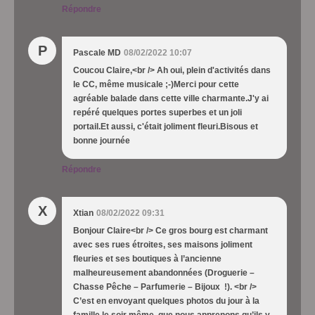
Répondre
P
Pascale MD
08/02/2022 10:07
Coucou Claire,<br /> Ah oui, plein d'activités dans
le CC, même musicale ;-)Merci pour cette
agréable balade dans cette ville charmante.J'y ai
repéré quelques portes superbes et un joli
portail.Et aussi, c'était joliment fleuri.Bisous et
bonne journée
Répondre
X
Xtian
08/02/2022 09:31
Bonjour Claire<br /> Ce gros bourg est charmant
avec ses rues étroites, ses maisons joliment
fleuries et ses boutiques à l’ancienne
malheureusement abandonnées (Droguerie –
Chasse Pêche – Parfumerie – Bijoux !). <br />
C’est en envoyant quelques photos du jour à la
famille le soir même, que nous apprenons qu’ils y