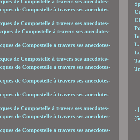
Sp
C
Ch
Po
In
La
Le
T
T
-
Î
(5