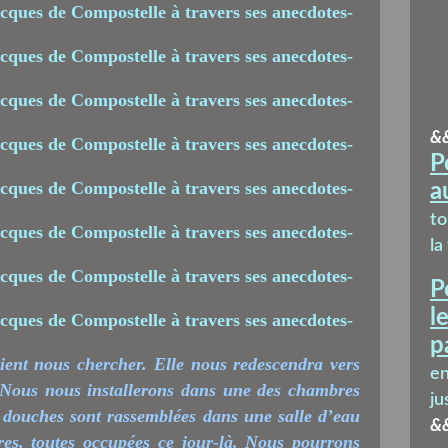
&
P
a
t
la
P
l
p
ient nous chercher. Elle nous redescendra vers
en
r. Nous nous installerons dans une des chambres
ju
s douches sont rassemblées dans une salle d’eau
&
s, toutes occupées ce jour-là. Nous pourrons