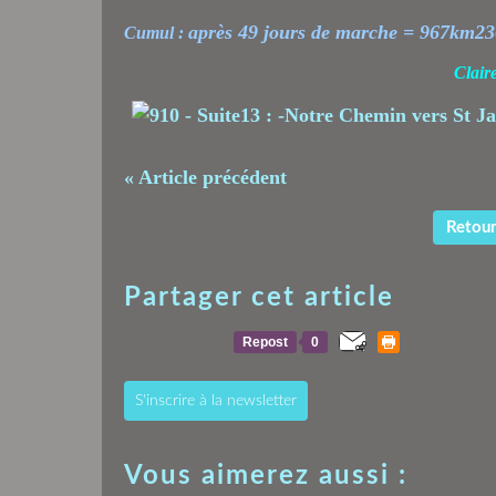
après 49 jours de marche = 967km23
Cumul :
Clair
« Article précédent
Retour 
Partager cet article
Repost
0
S'inscrire à la newsletter
Vous aimerez aussi :