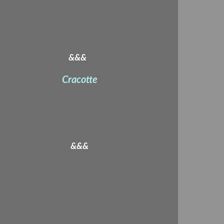
&&&
Cracotte
&&&