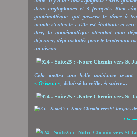
table. Il y a là : une espagnole ; deux guaté
deux anglophones et 3 français. Bien sû
guatémaltèque, qui passera le dîner à tra
monde s'entende ! Elle est étudiante et ser
dire, la guatémaltèque attendait mon dép
déjeuner, déjà installés pour le lendemain m
un oiseau.
Cela mettra une belle ambiance avant 
« Orisson »
, délaissé la veille. À suivre...
Clic po