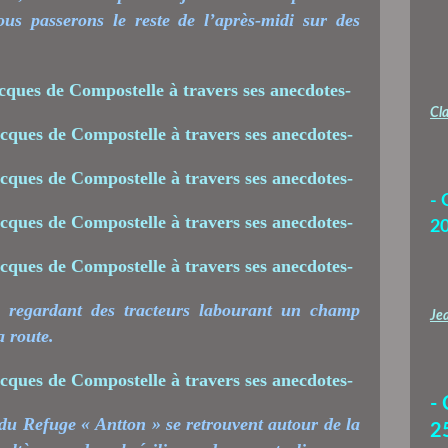
nous passerons le reste de l’après-midi sur des
Cla
- 
2
regardant des tracteurs labourant un champ
Jea
a route.
-
s du Refuge « Antton » se retrouvent autour de la
2