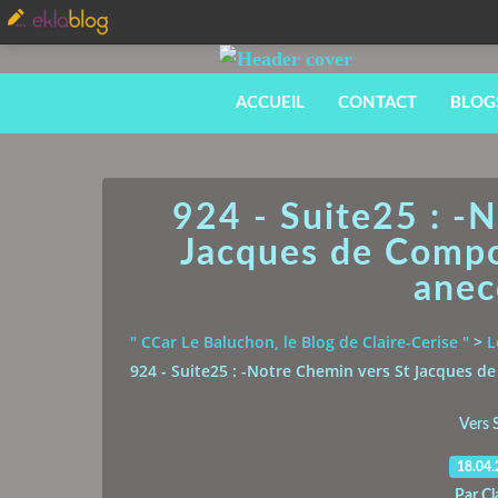
ACCUEIL
CONTACT
BLOG
924 - Suite25 : -
Jacques de Compos
anec
" CCar Le Baluchon, le Blog de Claire-Cerise "
>
L
924 - Suite25 : -Notre Chemin vers St Jacques d
Vers 
18.04
Par Cl