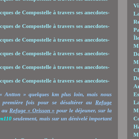
Vi
La
Re
Pa
Îl
M
Do
Mo
Ch
D
Ar
 « Antton » quelques km plus loin, mais nous
Es
 première fois pour se désaltérer au
Refuge
La
s au
Refuge « Orisson »
pour le déjeuner, sur la
M
m110
seulement, mais sur un dénivelé important
C
Ha
M