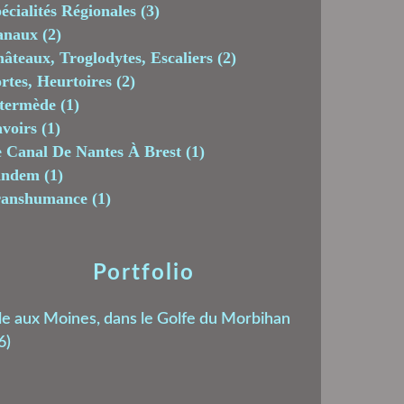
écialités Régionales
(3)
anaux
(2)
âteaux, Troglodytes, Escaliers
(2)
rtes, Heurtoires
(2)
termède
(1)
voirs
(1)
 Canal De Nantes À Brest
(1)
andem
(1)
ranshumance
(1)
Portfolio
le aux Moines, dans le Golfe du Morbihan
6)