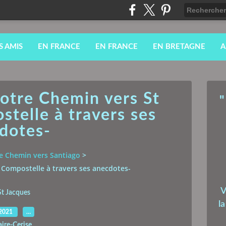
S AMIS
EN FRANCE
EN FRANCE
EN BRETAGNE
A
Notre Chemin vers St
"
telle à travers ses
dotes-
e Chemin vers Santiago
>
e Compostelle à travers ses anecdotes-
V
St Jacques
l
.2021
…
aire-Cerise