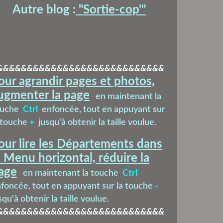
Autre blog :
"Sortie-cop'
"
&&&&&&&&&&&&&&&&&&&&&&&&&&&&
our agrandir pages et photos,
ugmenter la page
en maintenant la
ouche
Ctrl
enfoncée, tout en appuyant sur
 touche
+
jusqu'à obtenir la taille voulue.
our lire les Départements dans
e Menu horizontal, réduire la
age
en maintenant la touche
Ctrl
foncée, tout en appuyant sur la touche
-
squ'à obtenir la taille voulue.
&&&&&&&&&&&&&&&&&&&&&&&&&&&&