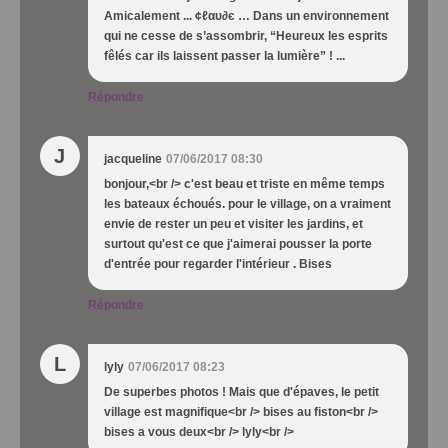
Amicalement ... ¢ℓαυ∂є … Dans un environnement
qui ne cesse de s’assombrir, “Heureux les esprits
fêlés car ils laissent passer la lumière” ! ...
Répondre
J
jacqueline
07/06/2017 08:30
bonjour,<br /> c'est beau et triste en même temps
les bateaux échoués. pour le village, on a vraiment
envie de rester un peu et visiter les jardins, et
surtout qu'est ce que j'aimerai pousser la porte
d'entrée pour regarder l'intérieur . Bises
Répondre
L
lyly
07/06/2017 08:23
De superbes photos ! Mais que d'épaves, le petit
village est magnifique<br /> bises au fiston<br />
bises a vous deux<br /> lyly<br />