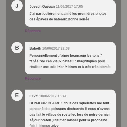
J
Joseph Guégan
11/06/2017 17:05
J'ai particulièrement aimé les premières photos
des épaves de bateaux.Bonne soirée
Répondre
B
Babeth
10/06/2017 22:08
Personnellement , j'aime beaucoup les tons "
fanés "de ces vieux bateau : magnifiques pour
réaliser une toile !<br /> bises et à très très bientôt
Répondre
E
ELVY
10/06/2017 13:41
BONJOUR CLAIRE !! tous ces squelettes me font
penser à des poissons décharnés !! nous n'avons
pas fait le village de rostellec lors de notre dernier
séjour breton ,il faut en laisser pour la prochaine
fois !! bisous .elvy