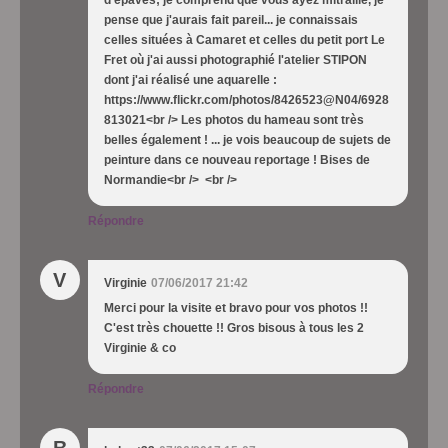
d'épaves; je comprend que vous ayez mitraillé, je
pense que j'aurais fait pareil... je connaissais
celles situées à Camaret et celles du petit port Le
Fret où j'ai aussi photographié l'atelier STIPON
dont j'ai réalisé une aquarelle :
https://www.flickr.com/photos/8426523@N04/6928
813021<br /> Les photos du hameau sont très
belles également ! ... je vois beaucoup de sujets de
peinture dans ce nouveau reportage ! Bises de
Normandie<br /> <br />
Répondre
V
Virginie
07/06/2017 21:42
Merci pour la visite et bravo pour vos photos !!
C'est très chouette !! Gros bisous à tous les 2
Virginie & co
Répondre