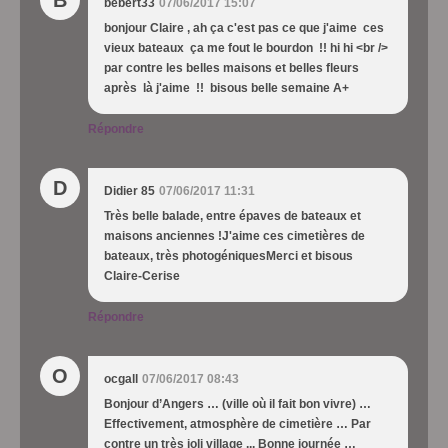
B
bebert33
07/06/2017 15:07
bonjour Claire , ah ça c'est pas ce que j'aime ces
vieux bateaux ça me fout le bourdon !! hi hi <br />
par contre les belles maisons et belles fleurs
après là j'aime !! bisous belle semaine A+
Répondre
D
Didier 85
07/06/2017 11:31
Très belle balade, entre épaves de bateaux et
maisons anciennes !J'aime ces cimetières de
bateaux, très photogéniquesMerci et bisous
Claire-Cerise
Répondre
O
ocgall
07/06/2017 08:43
Bonjour d’Angers … (ville où il fait bon vivre) …
Effectivement, atmosphère de cimetière … Par
contre un très joli village ... Bonne journée …