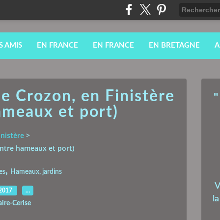
S AMIS
EN FRANCE
EN FRANCE
EN BRETAGNE
A
de Crozon, en Finistère
"
ameaux et port)
inistère
>
(Entre hameaux et port)
,
es
Hameaux, jardins
V
.2017
…
l
aire-Cerise