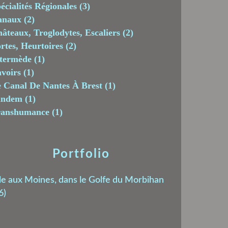
écialités Régionales
(3)
anaux
(2)
âteaux, Troglodytes, Escaliers
(2)
rtes, Heurtoires
(2)
termède
(1)
voirs
(1)
 Canal De Nantes À Brest
(1)
andem
(1)
ranshumance
(1)
Portfolio
le aux Moines, dans le Golfe du Morbihan
6)