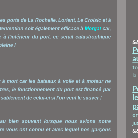
es ports de La Rochelle, Lorient, Le Croisic et à
tervention soit également efficace à
Morgat
car,
à l’intérieur du port, ce serait catastrophique
&
leine !
P
a
t
la
 à mort car les bateaux à voile et à moteur ne
P
tres, le fonctionnement du port est financé par
l
ensablement de celui-ci si l’on veut le sauver !
p
en
eau bien souvent lorsque nous avions notre
ju
tre vous ont connu et avec lequel nos garçons
&