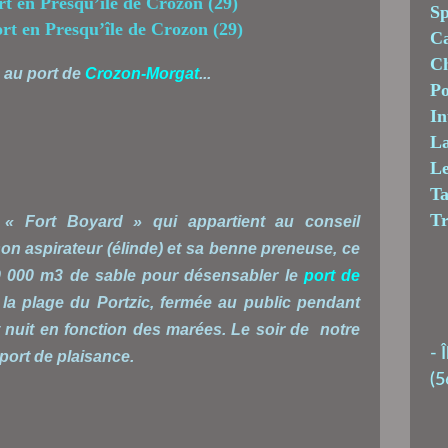
Sp
C
Ch
 au port de
Crozon-Morgat
...
Po
In
La
Le
T
T
 « Fort Boyard » qui appartient au conseil
on aspirateur (élinde) et sa benne preneuse, ce
9 000 m3 de sable pour désensabler le
port de
a plage du Portzic, fermée au public pendant
et nuit en fonction des marées. Le soir de notre
-
Î
 port de plaisance.
(5