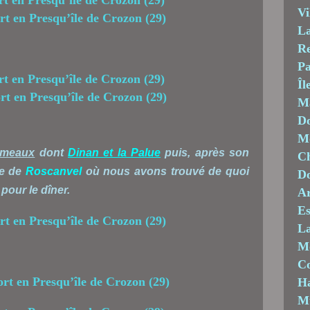
Vi
La
Re
Pa
Îl
M
Do
Mo
meaux
dont
Dinan et la Palue
puis, après son
Ch
ne de
Roscanvel
où nous avons trouvé de quoi
D
pour le dîner.
Ar
Es
La
M
C
Ha
M