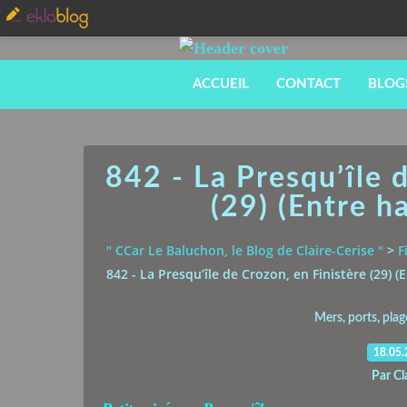
ACCUEIL
CONTACT
BLOG
842 - La Presqu’île 
(29) (Entre h
" CCar Le Baluchon, le Blog de Claire-Cerise "
>
F
842 - La Presqu’île de Crozon, en Finistère (29) 
Mers, ports, plag
18.05
Par Cl