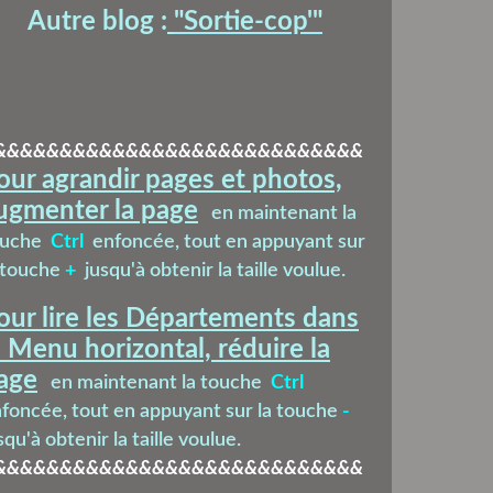
Autre blog :
"Sortie-cop'
"
&&&&&&&&&&&&&&&&&&&&&&&&&&&&
our agrandir pages et photos,
ugmenter la page
en maintenant la
ouche
Ctrl
enfoncée, tout en appuyant sur
 touche
+
jusqu'à obtenir la taille voulue.
our lire les Départements dans
e Menu horizontal, réduire la
age
en maintenant la touche
Ctrl
foncée, tout en appuyant sur la touche
-
squ'à obtenir la taille voulue.
&&&&&&&&&&&&&&&&&&&&&&&&&&&&