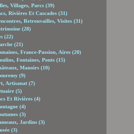
lles, Villages, Parcs
(39)
cs, Rivières Et Cascades
(31)
ncontres, Retrouvailles, Visites
(31)
trimoine
(28)
es
(22)
arche
(21)
maines, France-Passion, Aires
(20)
ulins, Fontaines, Ponts
(15)
âteaux, Manoirs
(10)
omremy
(9)
t, Artisanat
(7)
tuaire
(5)
cs Et Rivières
(4)
ontagne
(4)
outumes
(3)
meaux, Jardins
(3)
usée
(3)