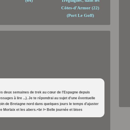
(64)
Tréguignec, dans les
Côtes-d’Armor (22)
(Port Le Goff)
ès deux semaines de trek au cœur de l'Espagne depuis
sages à lire ...). Je te répondrai au sujet d'une éventuelle
n coin de Bretagne nord dans quelques jours le temps d'ajuster
e Morlaix et les abers.<br /> Belle journée et bises