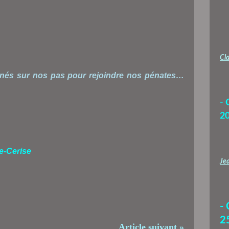
Cla
rnés sur nos pas pour rejoindre nos pénates…
- 
2
re-Cerise
Jea
-
2
Article suivant »