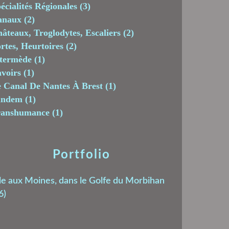
écialités Régionales
(3)
anaux
(2)
âteaux, Troglodytes, Escaliers
(2)
rtes, Heurtoires
(2)
termède
(1)
voirs
(1)
 Canal De Nantes À Brest
(1)
andem
(1)
ranshumance
(1)
Portfolio
le aux Moines, dans le Golfe du Morbihan
6)