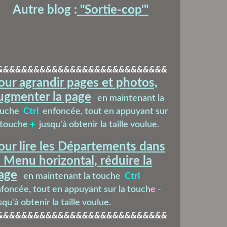
Autre blog :
"Sortie-cop'
"
&&&&&&&&&&&&&&&&&&&&&&&&&&&&
our agrandir pages et photos,
ugmenter la page
en maintenant la
ouche
Ctrl
enfoncée, tout en appuyant sur
 touche
+
jusqu'à obtenir la taille voulue.
our lire les Départements dans
e Menu horizontal, réduire la
age
en maintenant la touche
Ctrl
foncée, tout en appuyant sur la touche
-
squ'à obtenir la taille voulue.
&&&&&&&&&&&&&&&&&&&&&&&&&&&&