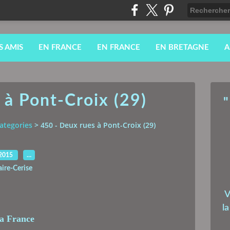
S AMIS
EN FRANCE
EN FRANCE
EN BRETAGNE
A
 à Pont-Croix (29)
"
ategories
>
450 - Deux rues à Pont-Croix (29)
.2015
…
aire-Cerise
V
l