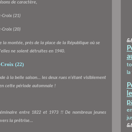
isons de caractère,
&
de la montée, près de la place de la République où se
P
'elles ne soient détruites en 1940.
a
t
la
e à la belle saison... les deux rues n'étant visiblement
P
en cette période automnale !
l
p
en
 Séminaire entre 1822 et 1973 !! De nombreux jeunes
ju
rs la prêtrise...
&