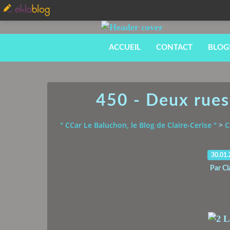
ACCUEIL
CONTACT
BLOG
450 - Deux rues
" CCar Le Baluchon, le Blog de Claire-Cerise "
>
C
30.01
Par Cl