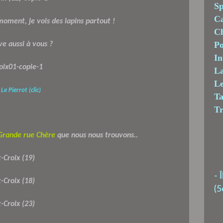
Sp
C
 moment, je vois des lapins partout !
Ch
Po
ve aussi à vous ?
In
La
Le
e Pierrot (clic)
T
T
Grande rue Chère
que nous nous trouvons..
-
Î
(5