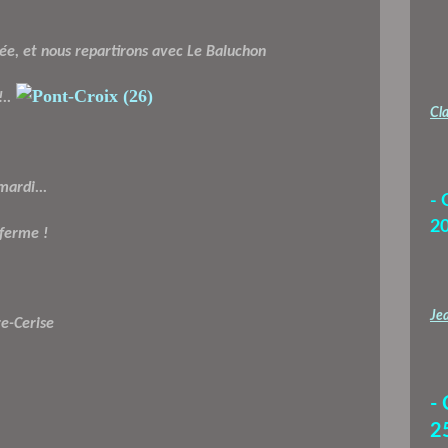
e, et nous repartirons avec Le Baluchon
..
Cla
mardi...
- 
2
ferme !
Jea
re-Cerise
-
2