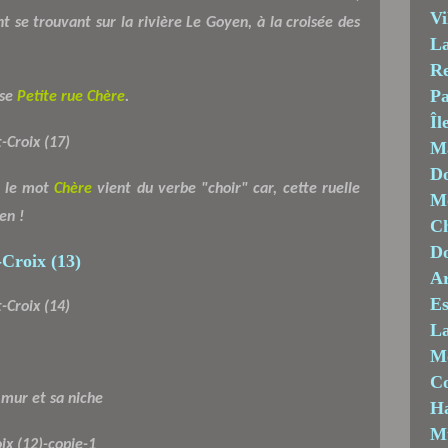
Vi
nt se trouvant sur la rivière Le Goyen, à la croisée des
La
Re
Pa
se
Petite rue Chère
.
Îl
M
Do
, le mot
Chère
vient du verbe "choir" car, cette ruelle
Mo
en !
Ch
D
Ar
Es
La
M
C
 mur et sa niche
Ha
M