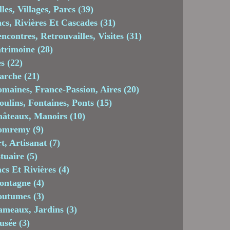
lles, Villages, Parcs
(39)
cs, Rivières Et Cascades
(31)
ncontres, Retrouvailles, Visites
(31)
trimoine
(28)
es
(22)
arche
(21)
maines, France-Passion, Aires
(20)
ulins, Fontaines, Ponts
(15)
âteaux, Manoirs
(10)
omremy
(9)
t, Artisanat
(7)
tuaire
(5)
cs Et Rivières
(4)
ontagne
(4)
outumes
(3)
meaux, Jardins
(3)
usée
(3)