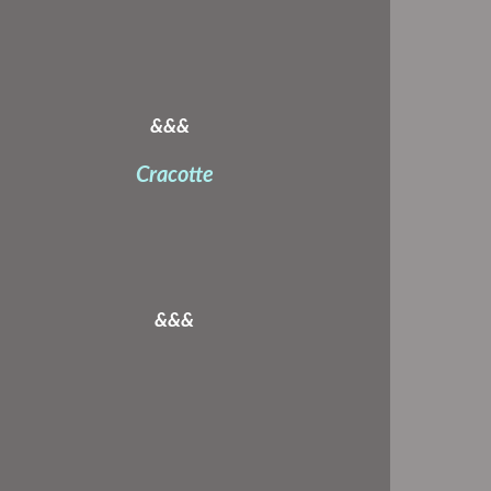
&&&
Cracotte
&&&