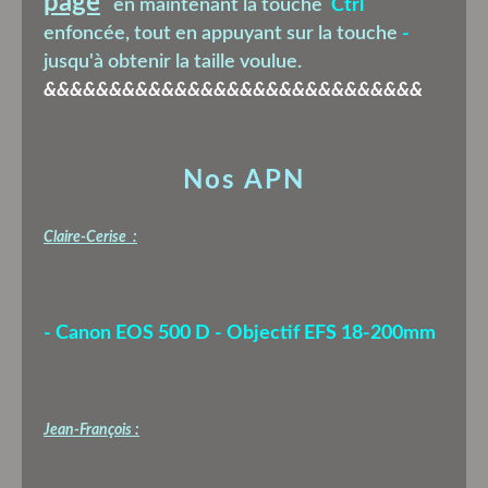
page
en maintenant la touche
Ctrl
enfoncée, tout en appuyant sur la touche
-
jusqu'à obtenir la taille voulue.
&&&&&&&&&&&&&&&&&&&&&&&&&&&&&
Nos APN
Claire-Cerise :
- Canon EOS 500 D - Objectif EFS 18-200mm
Jean-François :