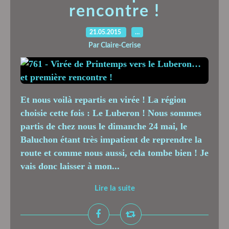
rencontre !
21.05.2015
…
Par Claire-Cerise
Et nous voilà repartis en virée ! La région
choisie cette fois : Le Luberon ! Nous sommes
partis de chez nous le dimanche 24 mai, le
Baluchon étant très impatient de reprendre la
route et comme nous aussi, cela tombe bien ! Je
vais donc laisser à mon...
Lire la suite