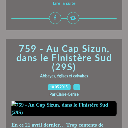
Lire la suite
759 - Au Cap Sizun,
dans le Finistère Sud
(29S)
Abbayes, églises et calvaires
10.05.2015
…
Par Claire-Cerise
En ce 21 avril dernier… Trop contents de