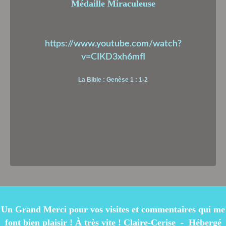
Médaille Miraculeuse
https://www.youtube.com/watch?
v=CIKD3xh6mfI
La Bible : Genèse 1 : 1-2
Un Grand Merci pour vos visites et commentaires qui me
font bien plaisir ! À très vite ! Claire-Cerise - Hébergé