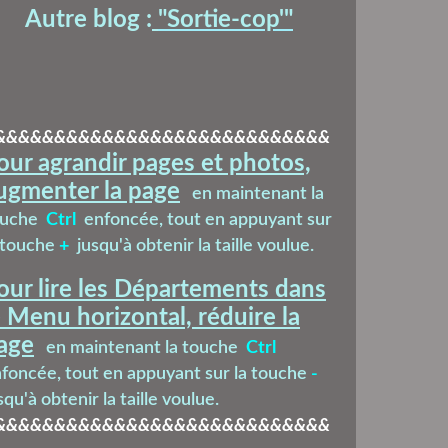
Autre blog :
"Sortie-cop'
"
&&&&&&&&&&&&&&&&&&&&&&&&&&&&
our agrandir pages et photos,
ugmenter la page
en maintenant la
ouche
Ctrl
enfoncée, tout en appuyant sur
 touche
+
jusqu'à obtenir la taille voulue.
our lire les Départements dans
e Menu horizontal, réduire la
age
en maintenant la touche
Ctrl
foncée, tout en appuyant sur la touche
-
squ'à obtenir la taille voulue.
&&&&&&&&&&&&&&&&&&&&&&&&&&&&