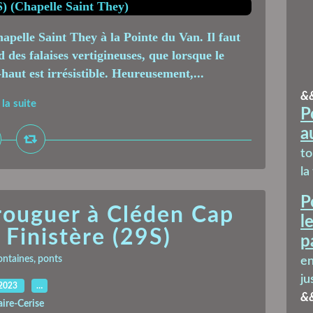
apelle Saint They à la Pointe du Van. Il faut
d des falaises vertigineuses, que lorsque le
haut est irrésistible. Heureusement,...
&
 la suite
P
a
t
la
P
rouguer à Cléden Cap
l
 Finistère (29S)
p
ontaines, ponts
en
ju
.2023
…
&
aire-Cerise