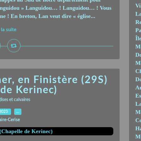
Vi
de Languidou » Languidou… ! Languidou… ! Vous
La
e ! En breton, Lan veut dire « église...
Re
Pa
 la suite
Îl
M
Do
Mo
Ch
er, en Finistère (29S)
D
Ar
 de Kerinec)
Es
ises et calvaires
La
M
.2023
…
C
aire-Cerise
Ha
M