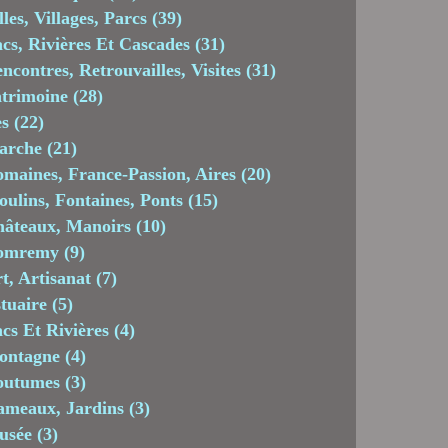
lles, Villages, Parcs
(39)
cs, Rivières Et Cascades
(31)
ncontres, Retrouvailles, Visites
(31)
trimoine
(28)
es
(22)
arche
(21)
maines, France-Passion, Aires
(20)
ulins, Fontaines, Ponts
(15)
âteaux, Manoirs
(10)
omremy
(9)
t, Artisanat
(7)
tuaire
(5)
cs Et Rivières
(4)
ontagne
(4)
outumes
(3)
meaux, Jardins
(3)
usée
(3)