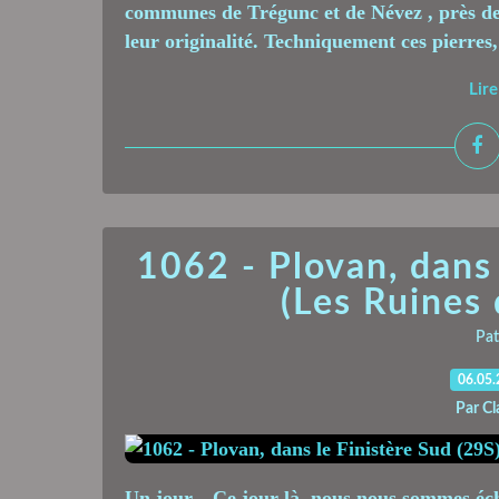
communes de Trégunc et de Névez , près de 
leur originalité. Techniquement ces pierres,
Lire
1062 - Plovan, dans 
(Les Ruines
Pat
06.05
Par Cl
Un jour... Ce jour là, nous nous sommes é