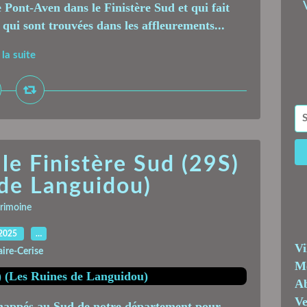
Pont-Aven dans le Finistère Sud et qui fait
 qui sont trouvées dans les affleurements...
 la suite
le Finistère Sud (29S)
 de Languidou)
rimoine
.2025
…
Vi
aire-Cerise
Me
Ab
Ve
chappés au Sud de notre département pour