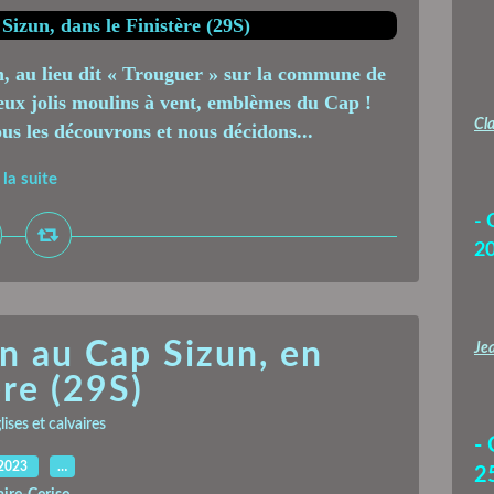
n, au lieu dit « Trouguer » sur la commune de
eux jolis moulins à vent, emblèmes du Cap !
Cla
us les découvrons et nous décidons...
 la suite
- 
2
n au Cap Sizun, en
Jea
ère (29S)
ises et calvaires
-
.2023
…
2