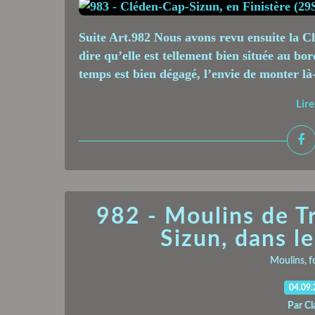
Suite Art.982 Nous avons revu ensuite la Ch
dire qu’elle est tellement bien située au bor
temps est bien dégagé, l’envie de monter là-
Lire
982 - Moulins de T
Sizun, dans le
Moulins, f
04.09
Par Cl