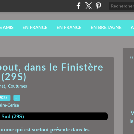
S AMIS
EN FRANCE
EN FRANCE
EN BRETAGNE
A
"
out, dans le Finistère
 (29S)
,
nat
Coutumes
.2025
…
aire-Cerise
V
l
outume qui est surtout présente dans les