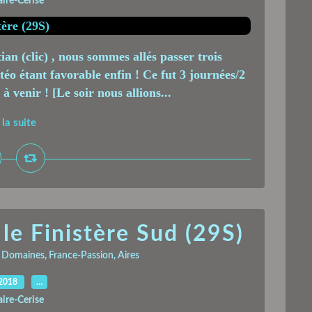
aire-Cerise
an (clic) , nous sommes allés passer trois
éo étant favorable enfin ! Ce fut 3 journées/2
 venir ! [Le soir nous allions...
 la suite
le Finistère Sud (29S)
,
Domaines, France-Passion, Aires
.2018
…
aire-Cerise