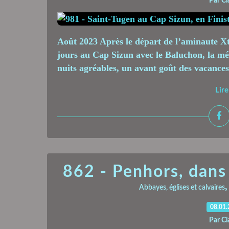
Par Cl
Août 2023 Après le départ de l’aminaute Xti
jours au Cap Sizun avec le Baluchon, la mét
nuits agréables, un avant goût des vacances à
Lire
862 - Penhors, dans 
Abbayes, églises et calvaires
08.01
Par Cl