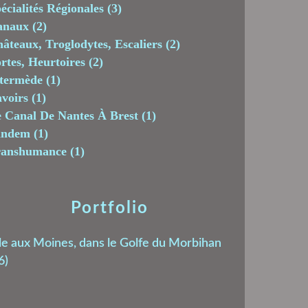
écialités Régionales
(3)
anaux
(2)
âteaux, Troglodytes, Escaliers
(2)
rtes, Heurtoires
(2)
termède
(1)
voirs
(1)
 Canal De Nantes À Brest
(1)
andem
(1)
ranshumance
(1)
Portfolio
le aux Moines, dans le Golfe du Morbihan
6)