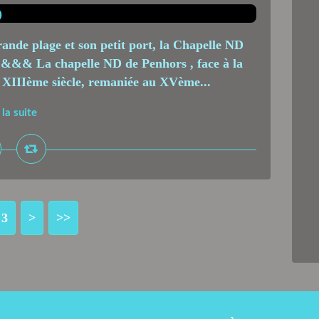
rande plage et son petit port, la Chapelle ND
! &&& La chapelle ND de Penhors , face à la
u XIIIème siècle, remaniée au XVème...
 la suite
3
>
>>