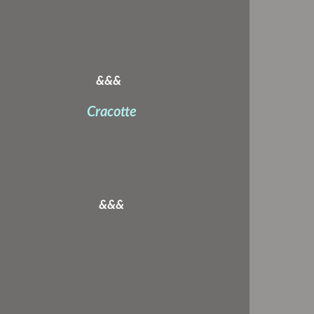
&&&
Cracotte
&&&