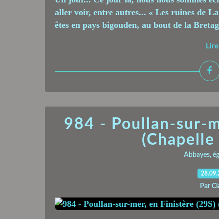
aller voir, entre autres... « Les ruines 
êtes en pays bigouden, au bout de la Bretagn
Lire
984 - Poullan-sur-m
(Chapelle
Abbayes, égl
28.09
Par Cl