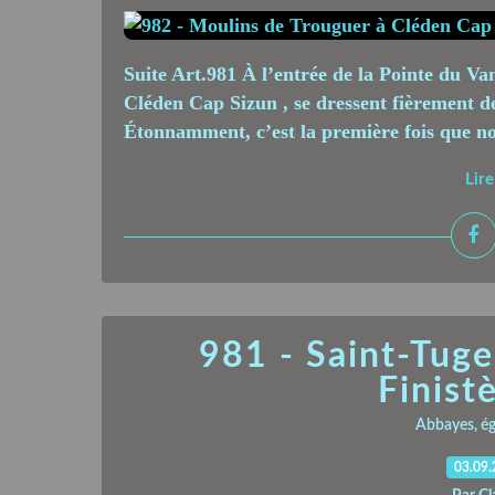
Suite Art.981 À l’entrée de la Pointe du Va
Cléden Cap Sizun , se dressent fièrement d
Étonnamment, c’est la première fois que no
Lire
981 - Saint-Tuge
Finist
Abbayes, égl
03.09