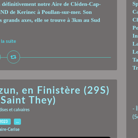
Sp
 définitivement notre Aire de Cléden-Cap-
C
le ND de Kerinec à Poullan-sur-mer. Son
Ch
s grands axes, elle se trouve à 3km au Sud
Po
In
 la suite
La
Le
T
T
un, en Finistère (29S)
 Saint They)
-
Î
ises et calvaires
(5
.2023
…
aire-Cerise