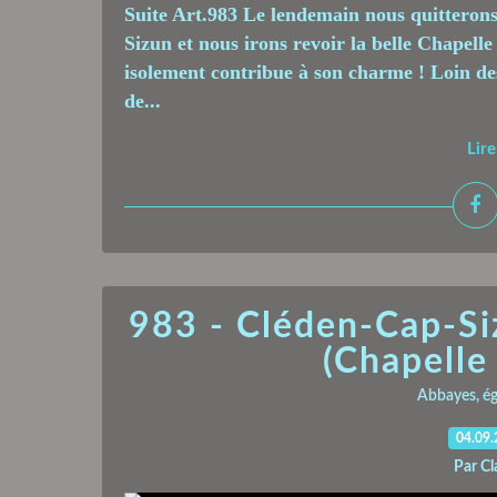
Suite Art.983 Le lendemain nous quitterons
Sizun et nous irons revoir la belle Chapel
isolement contribue à son charme ! Loin de
de...
Lire
983 - Cléden-Cap-Siz
(Chapelle
Abbayes, égl
04.09
Par Cl