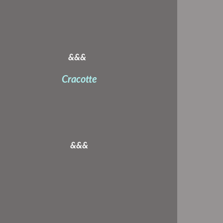
&&&
Cracotte
&&&