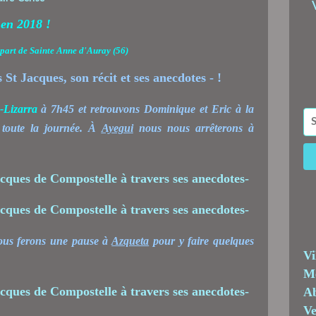
t en 2018 !
départ de Sainte Anne d'Auray (56)
a-Lizarra
à 7h45 et retrouvons Dominique et Eric à la
e toute la journée. À
Ayegui
nous nous arrêterons à
nous ferons une pause à
Azqueta
pour y faire quelques
Vi
Me
Ab
Ve