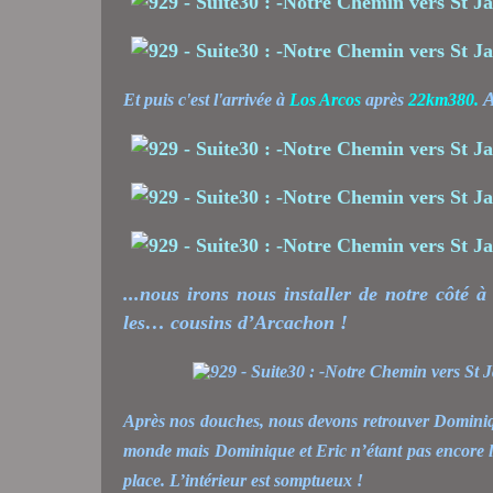
A
Et puis c'est l'arrivée à
Los Arcos
après
22km380.
...nous irons nous installer de notre côté à 
les… cousins d’Arcachon !
Après nos douches, nous devons retrouver Dominique
monde mais Dominique et Eric n’étant pas encore là,
place. L’intérieur est somptueux !