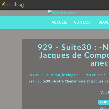
ACCUEIL
CONTACT
BLOG
929 - Suite30 : -
Jacques de Compos
anec
" CCar Le Baluchon, le Blog de Claire-Cerise "
>
L
929 - Suite30 : -Notre Chemin vers St Jacques d
Vers 
29.05
Par Cl