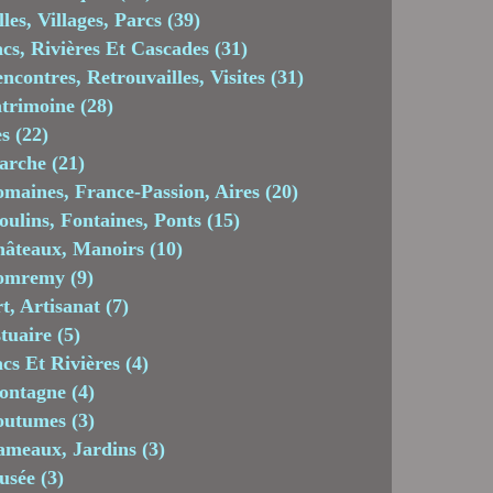
lles, Villages, Parcs
(39)
cs, Rivières Et Cascades
(31)
ncontres, Retrouvailles, Visites
(31)
trimoine
(28)
es
(22)
arche
(21)
maines, France-Passion, Aires
(20)
ulins, Fontaines, Ponts
(15)
âteaux, Manoirs
(10)
omremy
(9)
t, Artisanat
(7)
tuaire
(5)
cs Et Rivières
(4)
ontagne
(4)
outumes
(3)
meaux, Jardins
(3)
usée
(3)