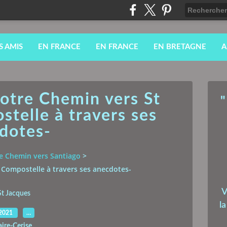
S AMIS
EN FRANCE
EN FRANCE
EN BRETAGNE
A
Notre Chemin vers St
"
telle à travers ses
dotes-
e Chemin vers Santiago
>
e Compostelle à travers ses anecdotes-
V
St Jacques
l
.2021
…
aire-Cerise