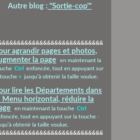
Autre blog :
"Sortie-cop'
"
&&&&&&&&&&&&&&&&&&&&&&&&&&&&
our agrandir pages et photos,
ugmenter la page
en maintenant la
ouche
Ctrl
enfoncée, tout en appuyant sur
 touche
+
jusqu'à obtenir la taille voulue.
our lire les Départements dans
e Menu horizontal, réduire la
age
en maintenant la touche
Ctrl
foncée, tout en appuyant sur la touche
-
squ'à obtenir la taille voulue.
&&&&&&&&&&&&&&&&&&&&&&&&&&&&