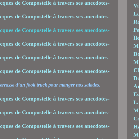
Vi
La
Re
Pa
Îl
M
Do
Mo
Ch
D
 terrasse d’un fook truck pour manger nos salades.
Ar
Es
La
M
C
Ha
M