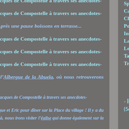
Sp
C
Ch
près une pause boissons en terrasse...
Po
In
La
Le
T
T
l’
Albergue de la Abuela
, où nous retrouverons
-
Î
(5
 et Eric pour dîner sur la Place du village ! Il y a du
 nous irons visiter l’
église
qui donne également sur la