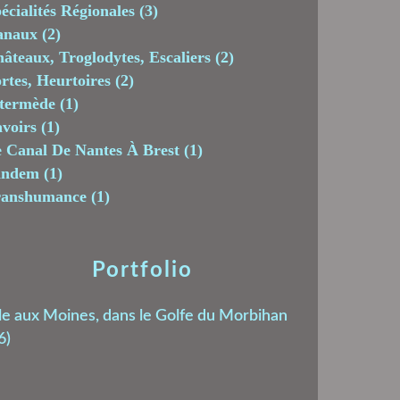
écialités Régionales
(3)
anaux
(2)
âteaux, Troglodytes, Escaliers
(2)
rtes, Heurtoires
(2)
termède
(1)
voirs
(1)
 Canal De Nantes À Brest
(1)
andem
(1)
ranshumance
(1)
Portfolio
le aux Moines, dans le Golfe du Morbihan
6)