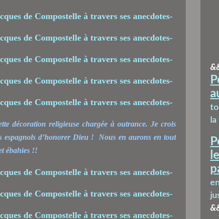
&
P
a
t
la
cette décoration religieuse chargée à outrance. Je crois
les espagnols d’honorer Dieu ! Nous en aurons en tout
P
t ébahies !!
l
p
en
ju
&