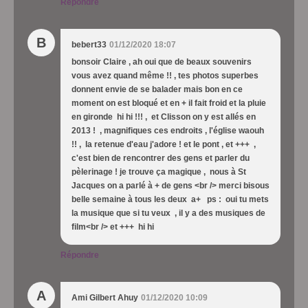
Répondre
B
bebert33
01/12/2020 18:07
bonsoir Claire , ah oui que de beaux souvenirs
vous avez quand même !! , tes photos superbes
donnent envie de se balader mais bon en ce
moment on est bloqué et en + il fait froid et la pluie
en gironde hi hi !!! , et Clisson on y est allés en
2013 ! , magnifiques ces endroits , l'église waouh
!! , la retenue d'eau j'adore ! et le pont , et +++ ,
c'est bien de rencontrer des gens et parler du
pèlerinage ! je trouve ça magique , nous à St
Jacques on a parlé à + de gens <br /> merci bisous
belle semaine à tous les deux a+ ps : oui tu mets
la musique que si tu veux , il y a des musiques de
film<br /> et +++ hi hi
Répondre
A
Ami Gilbert Ahuy
01/12/2020 10:09