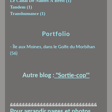
Le Canal De Nantes À Brest
(1)
Tandem
(1)
Transhumance
(1)
Portfolio
-
Île aux Moines, dans le Golfe du Morbihan
(56)
Autre blog :
"Sortie-cop'
"
&&&&&&&&&&&&&&&&&&&&&&&&&&&&&
Pour agrandir pages et photos,