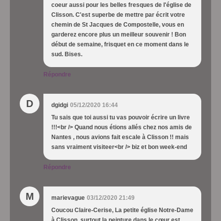
coeur aussi pour les belles fresques de l'église de
Clisson. C'est superbe de mettre par écrit votre
chemin de St Jacques de Compostelle, vous en
garderez encore plus un meilleur souvenir ! Bon
début de semaine, frisquet en ce moment dans le
sud. Bises.
Répondre
D
dgidgi
05/12/2020 16:44
Tu sais que toi aussi tu vas pouvoir écrire un livre
!!!<br /> Quand nous étions allés chez nos amis de
Nantes , nous avions fait escale à Clisson !! mais
sans vraiment visiteer<br /> biz et bon week-end
Répondre
M
marievague
03/12/2020 21:49
Coucou Claire-Cerise, La petite église Notre-Dame
à Clisson, surtout la peinture dans le cœur est