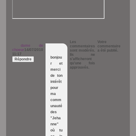
Les
Votre
dame de
commentaires
commentaire
choeur
14/07/2010
sont modérés.
a été publié.
11:17
Ils ne
bonjou
s'afficheront
Répondre
qu'une fois
r et
approuvés.
merci
de ton
intérêt
pour
ma
comm
unauté
des
"Jeha
nne"
où tu