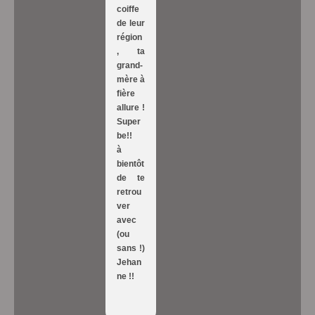
coiffe
de leur
région
, ta
grand-
mère à
fière
allure !
Super
be!!
à
bientôt
de te
retrou
ver
avec
(ou
sans !)
Jehan
ne !!