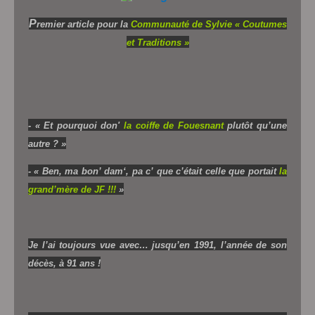
P
r
e
m
i
er article pour la
Communauté de Sylvie « Coutumes
et Traditions »
- « Et pourquoi don'
la coiffe de Fouesnant
plutôt qu’une
autre ? »
- « Ben, ma bon’ dam‘, pa c’ que c’était celle que portait
la
grand’mère de JF !!!
»
Je l’ai toujours vue avec… jusqu’en 1991, l’année de son
décès, à 91 ans !