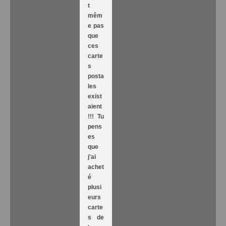
t
mêm
e pas
que
ces
carte
s
posta
les
exist
aient
!!! Tu
pens
es
que
j'ai
achet
é
plusi
eurs
carte
s de