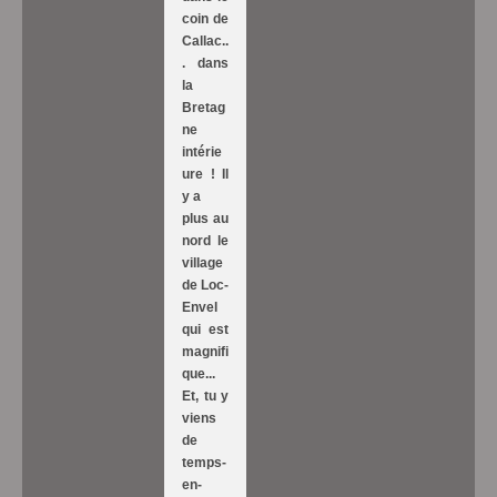
coin de
Callac..
. dans
la
Bretag
ne
intérie
ure ! Il
y a
plus au
nord le
village
de Loc-
Envel
qui est
magnifi
que...
Et, tu y
viens
de
temps-
en-