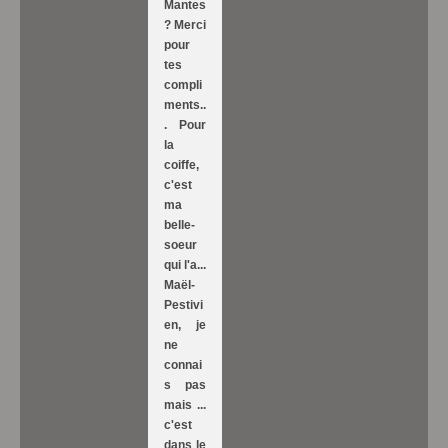
Mantes
? Merci
pour
tes
compli
ments..
. Pour
la
coiffe,
c'est
ma
belle-
soeur
qui l'a...
Maël-
Pestivi
en, je
ne
connai
s pas
mais ...
c'est
dans le