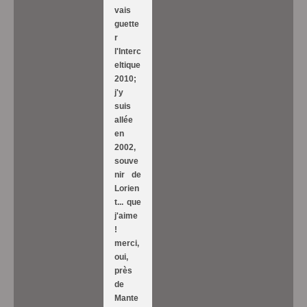
vais
guette
r
l'Interc
eltique
2010;
j'y
suis
allée
en
2002,
souve
nir de
Lorien
t... que
j'aime
!
merci,
oui,
près
de
Mante