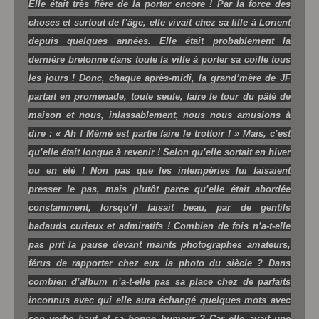
Elle était très fière de la porter encore ! Par la force des
choses et surtout de l’âge, elle vivait chez sa fille à Lorient
depuis quelques années. Elle était probablement la
dernière bretonne dans toute la ville à porter sa coiffe tous
les jours ! Donc, chaque après-midi, la grand’mère de JF
partait en promenade, toute seule, faire le tour du pâté de
maison et nous, inlassablement, nous nous amusions à
dire : « Ah ! Mémé est partie faire le trottoir ! » Mais, c’est
qu’elle était longue à revenir ! Selon qu’elle sortait en hiver
ou en été ! Non pas que les intempéries lui faisaient
presser le pas, mais plutôt parce qu’elle était abordée
constamment, lorsqu’il faisait beau, par de gentils
badauds curieux et admiratifs ! Combien de fois n’a-t-elle
pas prit la pause devant maints photographes amateurs,
férus de rapporter chez eux la photo du siècle ? Dans
combien d’album n’a-t-elle pas sa place chez de parfaits
inconnus avec qui elle aura échangé quelques mots avec
son verbe haut et sa bonne humeur ? Car elle avait une