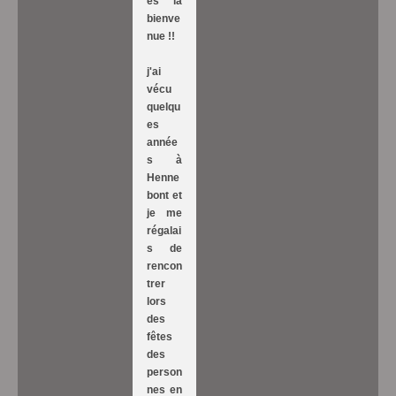
es la
bienve
nue !!
j'ai
vécu
quelqu
es
année
s à
Henne
bont et
je me
régalai
s de
rencon
trer
lors
des
fêtes
des
person
nes en