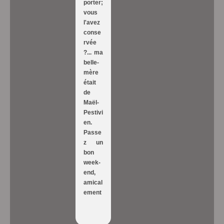
porter;
vous
l'avez
conse
rvée
?... ma
belle-
mère
était
de
Maël-
Pestivi
en.
Passe
z un
bon
week-
end,
amical
ement