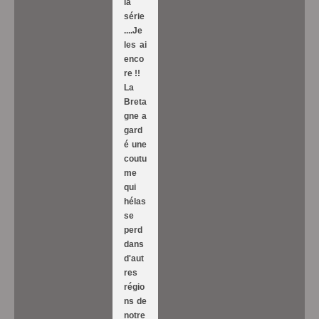
la
série
....Je
les ai
enco
re !!
La
Breta
gne a
gard
é une
coutu
me
qui
hélas
se
perd
dans
d'aut
res
régio
ns de
notre