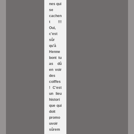
nes qui
se
cachen
t !!!
Oui,
c'est
sûr
qu'à
Henne
bont tu
as dû
en voir
des
coiffes
! C'est
un lieu
histori
que qui
doit
promo
uvoir
sûrem