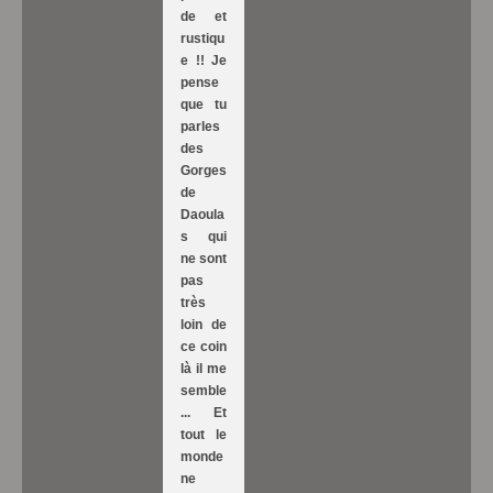
de et
rustiqu
e !! Je
pense
que tu
parles
des
Gorges
de
Daoula
s qui
ne sont
pas
très
loin de
ce coin
là il me
semble
... Et
tout le
monde
ne