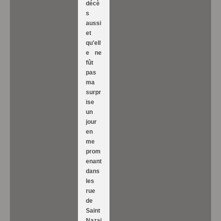
décè
s
aussi
et
qu'ell
e ne
fût
pas
ma
surpr
ise
un
jour
en
me
prom
enant
dans
les
rue
de
Saint
Nazai