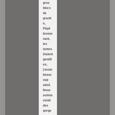
gros
blocs
de
granit
e,
Pépé
breton
nant,
les
tantes
étaient
gentill
es,
j'avais
beauc
oup
aimé.
Nous
avions
visité
des
gorge