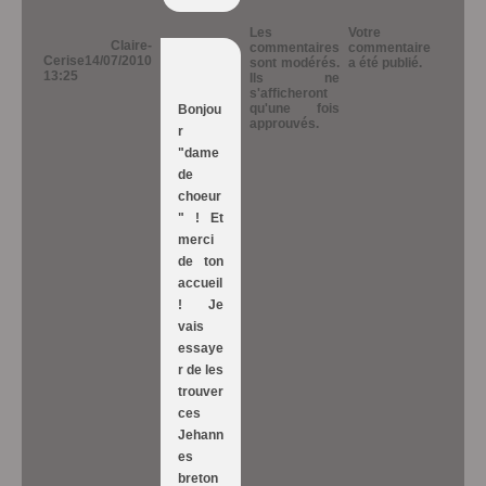
Les
Votre
Claire-
commentaires
commentaire
Cerise
14/07/2010
sont modérés.
a été publié.
13:25
Ils ne
s'afficheront
qu'une fois
Bonjou
approuvés.
r
"dame
de
choeur
" ! Et
merci
de ton
accueil
! Je
vais
essaye
r de les
trouver
ces
Jehann
es
breton