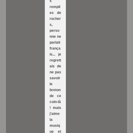
s
rempli
es de
rocher
s,
perso
nne ne
parlait
frança
is... je
regrett
ais de
ne pas
savoir
le
breton
de ce
coin-là
! mais
j'aime
la
musiq
ue et