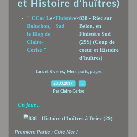
et Histoire d’huîtres)
" CCar Le
>
Finistère
>
838 - Riec sur
Baluchon,
Sud
Belon, en
le Blog de
Finistère Sud
Claire-
(29S) (Coup de
Cerise "
coeur et Histoire
d’huîtres)
,
Lacs et Rivières
Mers, ports, plages
23.03.2017
…
Par Claire-Cerise
Un jour...
Première Partie : Côté Mer !