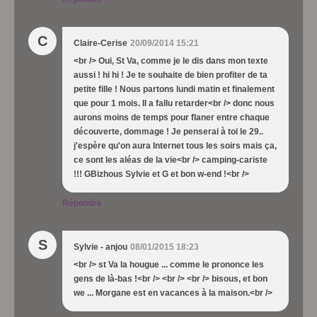
C
Claire-Cerise
20/09/2014 15:21
<br /> Oui, St Va, comme je le dis dans mon texte
aussi ! hi hi ! Je te souhaite de bien profiter de ta
petite fille ! Nous partons lundi matin et finalement
que pour 1 mois. Il a fallu retarder<br /> donc nous
aurons moins de temps pour flaner entre chaque
découverte, dommage ! Je penserai à toi le 29..
j'espère qu'on aura Internet tous les soirs mais ça,
ce sont les aléas de la vie<br /> camping-cariste
!!! GBizhous Sylvie et G et bon w-end !<br />
Répondre
S
Sylvie - anjou
08/01/2015 18:23
<br /> st Va la hougue ... comme le prononce les
gens de là-bas !<br /> <br /> <br /> bisous, et bon
we ... Morgane est en vacances à la maison.<br />