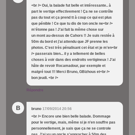
<br /> Oui, la balade fut belle et intéressante.. à
part le vertige effectivement ! Ça ne se contrôle
pas du tout et ça prend tt à coup ce qui est plus
que pénible ! Ce que tu dis de ton oncle ne<br />
m'étonne pas ! J'ai fait la même chose sur
un mont au-dessus de Cahors !! Je suis restée à
50m du bord et j'ai attendu que JF prenne les
photos. C'est très pénalisant cet état et je m'en<br
/> passerais bien... il y a tellement de belles
choses à voir dans des endroits vertigineux ! J'ai
hâte de revoir Rocamadour, par exemple et
malgré tout !!! Merci Bruno, GBizhous et<br />
bon jeudi. <br />
Répondre
B
bruno
17/09/2014 20:56
<br /> Encore une bien belle balade. Dommage
pour le vertige, mais, même si je n'en souffre pas
personnellement, je sais que ça ne se controle
pas. J'ai vu un oncle s'approcher à 50m des