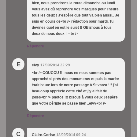
bien, nous prendrons la route dimanche ou lundi.
Vous avez dû reprendre vos marques pour l'heure
tous les deux ! J'espère que tout va bien aussi.. Je
suis en cours de<br /> rédaction pour mardi. Tu
devines quel en est le sujet !! GBizhous à tous
deux de nous deux ! <br />
Répondre
E
elvy
17/09/2014 22:29
<br /> COUCOU !!! nous ne nous sommes pas
approché si près des monuments et puis la marée
était haute lors de notre passage à St vaast !!! j'ai
beaucoup apprécie cette cité et j'y ai fait de
jolies<br /> photos !!! bisous à vous deux j'espère
que votre périple se passe bien ..elvy<br />
Répondre
C
Claire-Cerise
18/09/2014 09:24