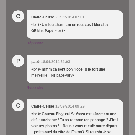
C
Claire-Cerise
20/09/2014 07:01
<br /> Un lieu charmant en tout cas ! Merci et
GBizhs Papé !<br />
Répondre
P
papé
18/09/2014 21:03
<br /> mmm ça sent bon l'iode !!! le fort une
merveille !!biz papé<br />
Répondre
C
Claire-Cerise
18/09/2014 09:29
<br /> Coucou Elvy, oui St Vaast est sûrement une
cité attachante ! Tu as raconté ton passage ? J'irai
voir tes photos ! .. Nous avons reculé notre départ
.. petit souci du côté de Fiston3. Si tout<br /> va