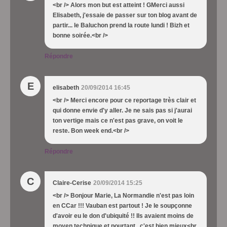
<br /> Alors mon but est atteint ! GMerci aussi
Elisabeth, j'essaie de passer sur ton blog avant de
partir... le Baluchon prend la route lundi ! Bizh et
bonne soirée.<br />
Répondre
E
elisabeth
20/09/2014 16:45
<br /> Merci encore pour ce reportage très clair et
qui donne envie d'y aller. Je ne sais pas si j'aurai
ton vertige mais ce n'est pas grave, on voit le
reste. Bon week end.<br />
Répondre
C
Claire-Cerise
20/09/2014 15:25
<br /> Bonjour Marie, La Normandie n'est pas loin
en CCar !!! Vauban est partout ! Je le soupçonne
d'avoir eu le don d'ubiquité !! Ils avaient moins de
moyen technique et pourtant.. c'est bien mieux<br