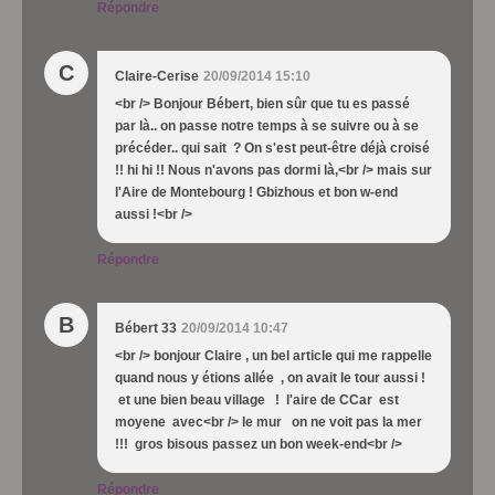
Répondre
C
Claire-Cerise
20/09/2014 15:10
<br /> Bonjour Bébert, bien sûr que tu es passé
par là.. on passe notre temps à se suivre ou à se
précéder.. qui sait ? On s'est peut-être déjà croisé
!! hi hi !! Nous n'avons pas dormi là,<br /> mais sur
l'Aire de Montebourg ! Gbizhous et bon w-end
aussi !<br />
Répondre
B
Bébert 33
20/09/2014 10:47
<br /> bonjour Claire , un bel article qui me rappelle
quand nous y étions allée , on avait le tour aussi !
et une bien beau village ! l'aire de CCar est
moyene avec<br /> le mur on ne voit pas la mer
!!! gros bisous passez un bon week-end<br />
Répondre