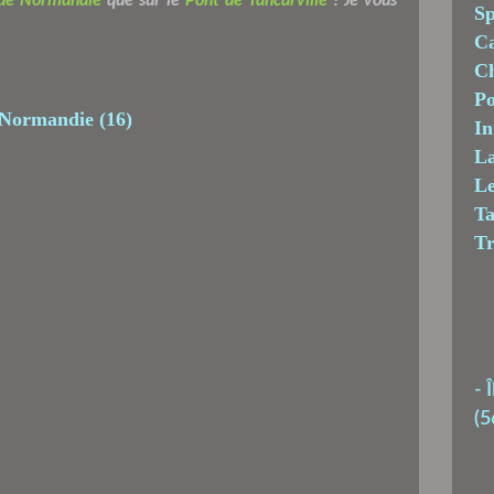
de Normandie
que sur le
Pont de Tancarville
! Je vous
Sp
C
Ch
Po
In
La
Le
T
T
-
Î
(5