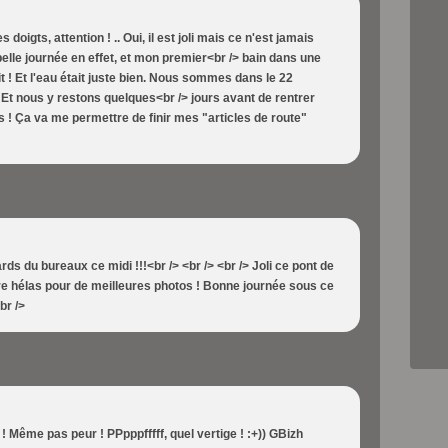
s doigts, attention ! .. Oui, il est joli mais ce n'est jamais
belle journée en effet, et mon premier<br /> bain dans une
 ! Et l'eau était juste bien. Nous sommes dans le 22
 Et nous y restons quelques<br /> jours avant de rentrer
 Ça va me permettre de finir mes "articles de route"
ards du bureaux ce midi !!!<br /> <br /> <br /> Joli ce pont de
e hélas pour de meilleures photos ! Bonne journée sous ce
br />
 Même pas peur ! PPpppfffff, quel vertige ! :+)) GBizh