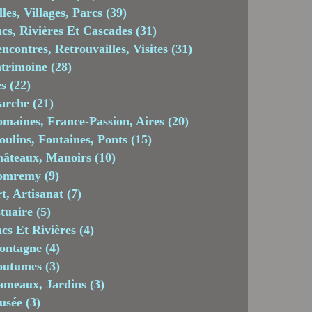
lles, Villages, Parcs
(39)
cs, Rivières Et Cascades
(31)
ncontres, Retrouvailles, Visites
(31)
trimoine
(28)
es
(22)
arche
(21)
maines, France-Passion, Aires
(20)
ulins, Fontaines, Ponts
(15)
âteaux, Manoirs
(10)
omremy
(9)
t, Artisanat
(7)
tuaire
(5)
cs Et Rivières
(4)
ontagne
(4)
outumes
(3)
meaux, Jardins
(3)
usée
(3)