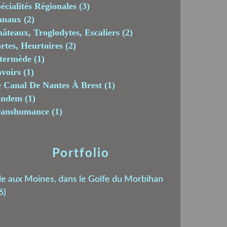
écialités Régionales
(3)
anaux
(2)
âteaux, Troglodytes, Escaliers
(2)
rtes, Heurtoires
(2)
termède
(1)
voirs
(1)
 Canal De Nantes À Brest
(1)
andem
(1)
ranshumance
(1)
Portfolio
le aux Moines, dans le Golfe du Morbihan
6)