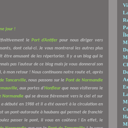
Vi
La
Re
Pa
e jour !
Îl
finitivement le
Port d’Antifer
pour nous diriger vers
M
ants, dont celui-ci. Je vous montrerai les autres plus
Do
t être amusant de les répertorier. Il y a un blog qui le
Mo
Ch
onnais pas l’auteur de ce blog mais je vous donnerai son
D
i, à mon retour ! Nous continuons notre route et, après
Ar
de Tancarville
, nous passons sur le
Pont de Normandie
Es
emauville
, aux portes d’
Honfleur
que nous visiterons le
La
e Normandie
qui se dresse fièrement vers le ciel et sur
M
a débuté en 1988 et il a été ouvert à la circulation en
C
st un pont-autoroute à haubans qui permet de franchir
Ha
oulez passer le pont, il vous en coûtera ! En effet, le
M