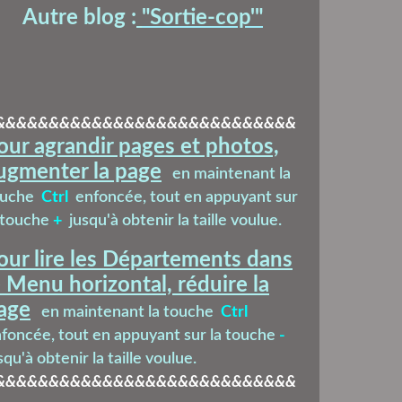
Autre blog :
"Sortie-cop'
"
&&&&&&&&&&&&&&&&&&&&&&&&&&&&
our agrandir pages et photos,
ugmenter la page
en maintenant la
ouche
Ctrl
enfoncée, tout en appuyant sur
 touche
+
jusqu'à obtenir la taille voulue.
our lire les Départements dans
e Menu horizontal, réduire la
age
en maintenant la touche
Ctrl
foncée, tout en appuyant sur la touche
-
squ'à obtenir la taille voulue.
&&&&&&&&&&&&&&&&&&&&&&&&&&&&