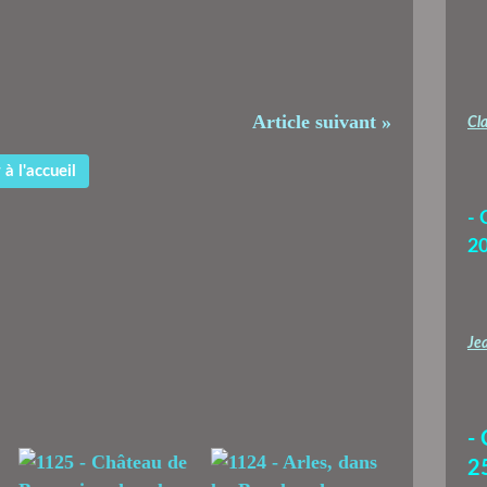
Article suivant »
Cla
à l'accueil
- 
2
Jea
-
2