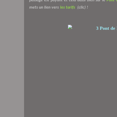
passage est payant et cela aussi bien sur le
Pont 
mets un lien vers
les tarifs
(clic) !