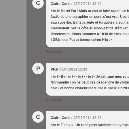
C
Claire-Cerise
03/07/2014 16:50
<br /> Merci Pat ! Mais tu vas te faire taper sur le
facile de photographier un pont, c'est vrai. Une 
eau superbe, transparente et turquoise à souhait
maintenant. Sur la côte au Nord-est de Tréguier.
directement. Nous sommes à 1h30 de chez nous !
! GBizhous Pat et bonne soirée !<br />
Répondre
P
Ptck
03/07/2014 12:49
<br /> Bjr<br /> <br /> <br /> Je rattrape mes ret
Normandie ! on ne peut pas descendre de voitur
soleil et bonne chaleur<br /> <br /> <br /> Gbizh<
Répondre
C
Claire-Cerise
03/07/2014 16:38
<br /> T'as vu ! Un rond point vachement sympa !