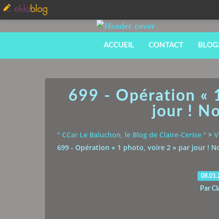
ACCUEIL
CONTACT
BLOG
699 - Opération « 1
jour ! 
" CCar Le Baluchon, le Blog de Claire-Cerise "
>
V
699 - Opération « 1 photo, voire 2 » par jour !
08.01
Par Cl