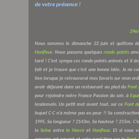
de votre présence !
29èm
Nous sommes le dimanche 22 juin et quittons dé
Honfleur
. Nous passons quelques
ronds points
amus
tard ! C’est sympa ces ronds-points animés et il doi
fait et je trouve que c’est une bonne idée. Je ne c
lien lorsque je retrouverai mes favoris sur mon ord
avoir déjeuné dans un restaurant au pied du
Pont 
pour rejoindre notre France Passion du soir, à
Equ
lendemain. Un petit mot avant tout, sur ce
Pont d
lequel C-C n’a même pas eu peur !! Sa construction 
1995. Sa longueur ? 2143m. Sa hauteur ? 215m. C’e
la
Seine
entre
le Havre
et
Honfleur
. Et si vous v