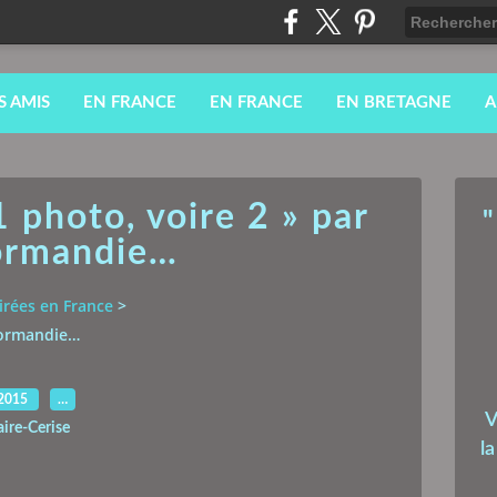
S AMIS
EN FRANCE
EN FRANCE
EN BRETAGNE
A
 photo, voire 2 » par
"
Normandie…
irées en France
>
 Normandie…
.2015
…
V
aire-Cerise
l