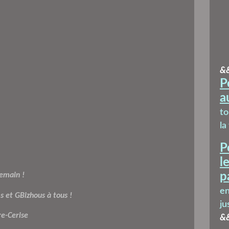
&
P
a
t
la
P
l
p
emain !
en
 et GBizhous à tous !
ju
re-Cerise
&