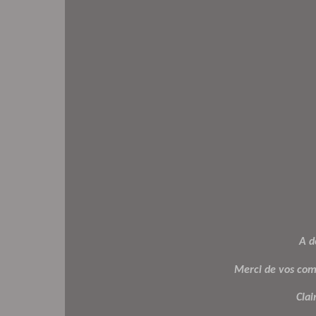
A d
Merci de vos coms
Clai