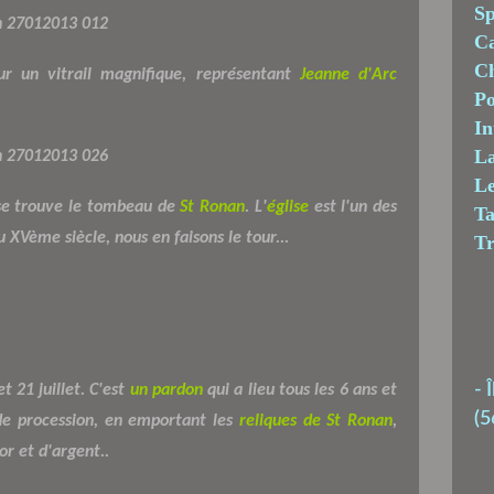
Sp
C
Ch
r un vitrail magnifique, représentant
Jeanne d'Arc
Po
In
La
Le
se trouve le tombeau de
St Ronan
. L'
église
est l'un des
T
 XVème siècle, nous en faisons le tour...
T
-
Î
et 21 juillet. C'est
un pardon
qui a lieu tous les 6 ans et
(5
de procession, en emportant les
reliques de St Ronan
,
or et d'argent..