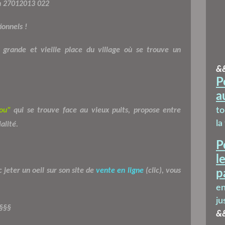
ionnels !
 grande et vieille place du village où se trouve un
&
P
a
t
ou"
qui se trouve face au vieux puits, propose entre
la
alité.
P
l
c jeter un oeil sur son site de
vente en ligne
(clic), vous
p
en
ju
§§§
&