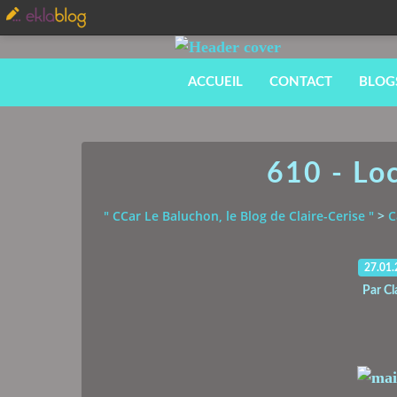
ACCUEIL
CONTACT
BLOG
610 - Lo
" CCar Le Baluchon, le Blog de Claire-Cerise "
>
C
27.01
Par Cl