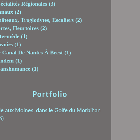
écialités Régionales
(3)
anaux
(2)
âteaux, Troglodytes, Escaliers
(2)
rtes, Heurtoires
(2)
termède
(1)
voirs
(1)
 Canal De Nantes À Brest
(1)
andem
(1)
ranshumance
(1)
Portfolio
le aux Moines, dans le Golfe du Morbihan
6)