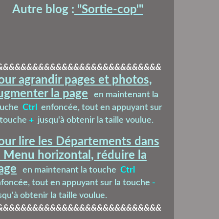
Autre blog :
"Sortie-cop'
"
&&&&&&&&&&&&&&&&&&&&&&&&&&&&
our agrandir pages et photos,
ugmenter la page
en maintenant la
ouche
Ctrl
enfoncée, tout en appuyant sur
 touche
+
jusqu'à obtenir la taille voulue.
our lire les Départements dans
e Menu horizontal, réduire la
age
en maintenant la touche
Ctrl
foncée, tout en appuyant sur la touche
-
squ'à obtenir la taille voulue.
&&&&&&&&&&&&&&&&&&&&&&&&&&&&