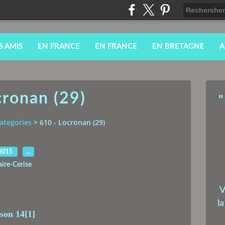
S AMIS
EN FRANCE
EN FRANCE
EN BRETAGNE
A
cronan (29)
"
ategories
>
610 - Locronan (29)
.2015
…
aire-Cerise
V
l