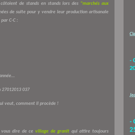
e côtoient de stands en stands lors des
"marchés aux
ées de suite pour y vendre leur production artisanale
 par C-C :
Cla
- 
2
année...
Jea
qui veut, comment il procède !
-
2
t vous dire de ce
village de granit
qui attire toujours