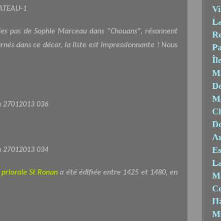
Vi
La
 les pas de Sophie Marceau dans "Chouans", résonnent
Re
urnés dans ce décor, la liste est impressionnante ! Nous
Pa
Îl
M
Do
Mo
Ch
D
Ar
Es
La
 priorale St Ronan
a été édifiée entre 1425 et 1480, en
M
C
Ha
M