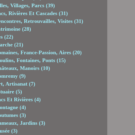
lles, Villages, Parcs
(39)
cs, Rivières Et Cascades
(31)
ncontres, Retrouvailles, Visites
(31)
trimoine
(28)
es
(22)
arche
(21)
maines, France-Passion, Aires
(20)
ulins, Fontaines, Ponts
(15)
âteaux, Manoirs
(10)
omremy
(9)
t, Artisanat
(7)
tuaire
(5)
cs Et Rivières
(4)
ontagne
(4)
outumes
(3)
meaux, Jardins
(3)
usée
(3)