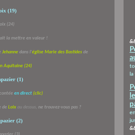
ait la mettre en valeur !
&
P
le
Jehanne
dans l'
église Marie des Bastides
de
a
n Aquitaine (24)
t
la
P
 contée
en direct
(clic)
l
p
e de
Loix
au dessus,
ne trouvez-vous pas ?
en
ju
&