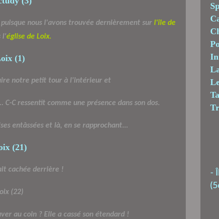
Sp
C
e puisque nous l'avons trouvée dernièrement sur
l'île de
Ch
l'
église
de Loix.
Po
In
La
ire notre petit tour à l'intérieur et
Le
T
e.. C-C ressentît comme une présence dans son dos.
T
ises entâssées et là, en se rapprochant...
ait cachée derrière !
-
Î
(5
uver au coin ? Elle a cassé son étendard !