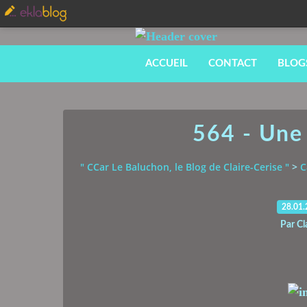
ACCUEIL
CONTACT
BLOG
564 - Une 
" CCar Le Baluchon, le Blog de Claire-Cerise "
>
C
28.01
Par Cl