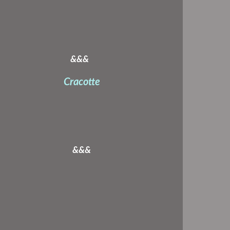
&&&
Cracotte
&&&