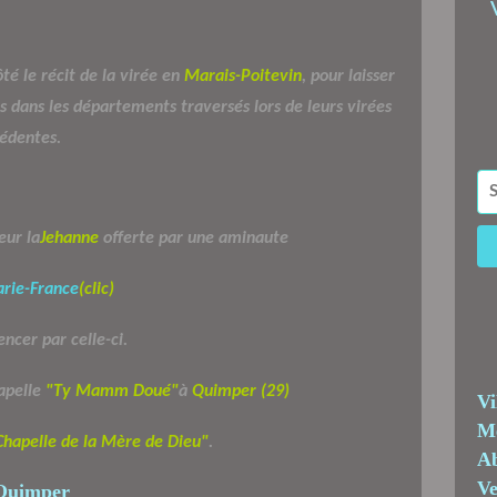
té le récit de la virée en
Marais-Poitevin
, pour laisser
 dans les départements traversés lors de leurs virées
édentes.
eur la
Jehanne
offerte par une aminaute
arie-France
(clic)
ncer par celle-ci.
apelle
"Ty Mamm Doué"
à
Quimper (29)
Vi
Me
Chapelle de la Mère de Dieu"
.
Ab
Ve