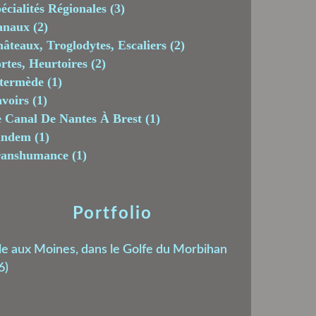
écialités Régionales
(3)
anaux
(2)
âteaux, Troglodytes, Escaliers
(2)
rtes, Heurtoires
(2)
termède
(1)
voirs
(1)
 Canal De Nantes À Brest
(1)
andem
(1)
ranshumance
(1)
Portfolio
le aux Moines, dans le Golfe du Morbihan
6)