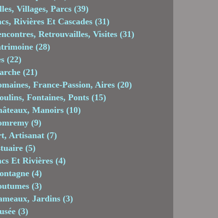
lles, Villages, Parcs
(39)
cs, Rivières Et Cascades
(31)
ncontres, Retrouvailles, Visites
(31)
trimoine
(28)
es
(22)
arche
(21)
maines, France-Passion, Aires
(20)
ulins, Fontaines, Ponts
(15)
âteaux, Manoirs
(10)
omremy
(9)
t, Artisanat
(7)
tuaire
(5)
cs Et Rivières
(4)
ontagne
(4)
outumes
(3)
meaux, Jardins
(3)
usée
(3)