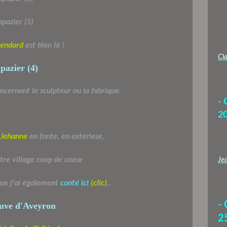
tendard
est bien là !
Cla
oncernant le sculpteur ou la fabrique.
- 
2
e
Jehanne
en fonte, en extérieur,
tre village coup de coeur
Jea
ue j'ai également
conté ici
(clic)
..
-
2