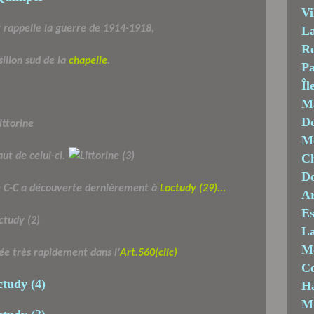
Vi
t rappelle la guerre de 1914-1918,
La
Re
sillon sud de la
chapelle
.
Pa
Îl
M
Do
Mo
ut de celui-ci.
Ch
D
 C-C a découverte dernièrement à
Loctudy (29)...
Ar
Es
La
M
rée très rapidement dans l'
Art.560
(clic)
C
Ha
M