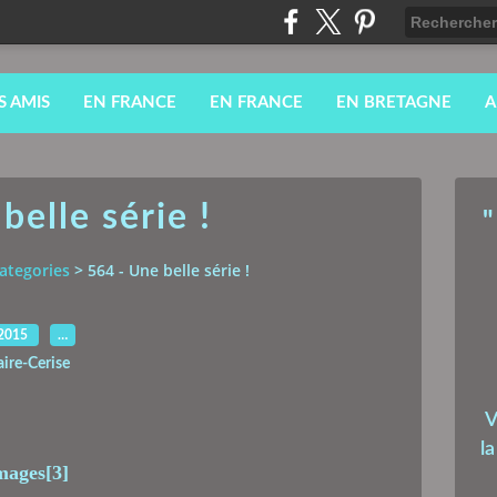
S AMIS
EN FRANCE
EN FRANCE
EN BRETAGNE
A
belle série !
"
ategories
>
564 - Une belle série !
.2015
…
aire-Cerise
V
l