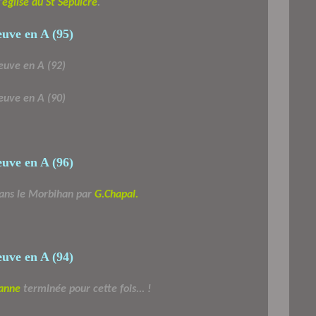
'
église du St Sépulcre
.
dans le Morbihan par
G.Chapal.
anne
terminée pour cette fois... !