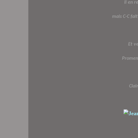
Il en r
mais C-C fait 
Et ve
Promen
Clai