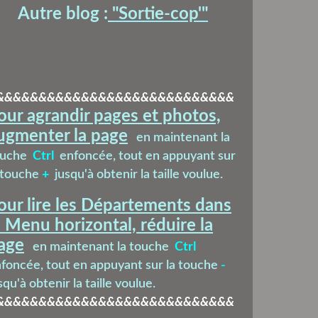
Autre blog :
"Sortie-cop'
"
&&&&&&&&&&&&&&&&&&&&&&&&&&&&
our agrandir pages et photos,
ugmenter la page
en maintenant la
ouche
Ctrl
enfoncée, tout en appuyant sur
 touche
+
jusqu'à obtenir la taille voulue.
our lire les Départements dans
e Menu horizontal, réduire la
age
en maintenant la touche
Ctrl
foncée, tout en appuyant sur la touche
-
squ'à obtenir la taille voulue.
&&&&&&&&&&&&&&&&&&&&&&&&&&&&