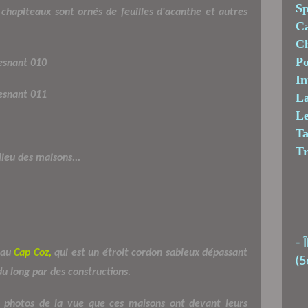
Sp
chapiteaux sont ornés de feuilles d'acanthe et autres
C
Ch
Po
In
La
Le
T
T
lieu des maisons...
-
Î
t au
Cap Coz,
qui est un étroit cordon sableux dépassant
(5
du long par des constructions.
s photos de la vue que ces maisons ont devant leurs