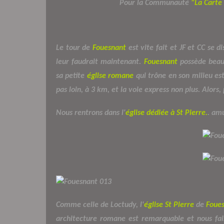
Pour la Communauté
"La Carte
Le tour de
Fouesnant
est vite fait et JF et CC se di
leur faudrait maintenant.
Fouesnant
possède beau
sa petite
église romane
qui trône en son milieu est
pas loin, à 3 km, et la voie express non plus. Alors,
Nous rentrons dans l'
église dédiée à St Pierre.
. am
Comme celle de Loctudy, l'
église St Pierre
de
Foue
architecture romane est remarquable et nous fais