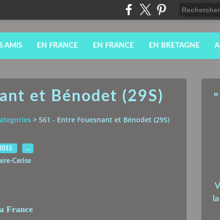
S AMIS
EN FRANCE
EN FRANCE
EN BRETAGNE
A
ant et Bénodet (29S)
"
ategories
>
561 - Entre Fouesnant et Bénodet (29S)
.2015
…
aire-Cerise
V
l