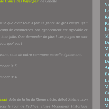
 de France des Paysages"
de Canelle
Vi
La
Re
Pa
sent que c'est tout à fait ce genre de gros village qu'il
Îl
coup de commerces, son agencement est agréable et
M
 bien jolie. Que demander de plus ? Les plages ne sont
Do
 pourquoi pas !
Mo
Ch
usant, celle de notre commune actuelle également.
D
Ar
Es
La
M
C
Ha
snant
date de la fin du XIème siècle, début XIIème ..son
M
ons le tour de l'édifice, classé Monument Historique