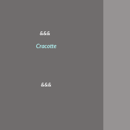
&&&
Cracotte
&&&