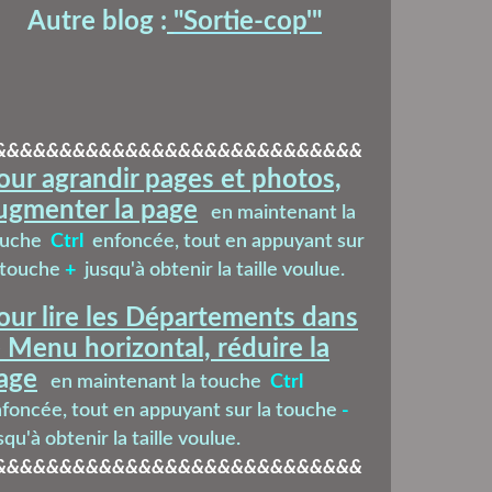
Autre blog :
"Sortie-cop'
"
&&&&&&&&&&&&&&&&&&&&&&&&&&&&
our agrandir pages et photos,
ugmenter la page
en maintenant la
ouche
Ctrl
enfoncée, tout en appuyant sur
 touche
+
jusqu'à obtenir la taille voulue.
our lire les Départements dans
e Menu horizontal, réduire la
age
en maintenant la touche
Ctrl
foncée, tout en appuyant sur la touche
-
squ'à obtenir la taille voulue.
&&&&&&&&&&&&&&&&&&&&&&&&&&&&