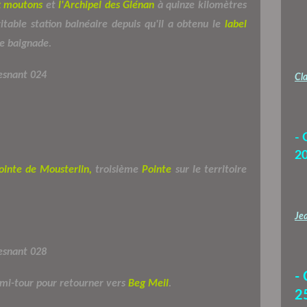
ux moutons
et
l'Archipel des Glénan
à quinze kilomètres
itable station balnéaire depuis qu'il a obtenu le
label
de baignade.
Cla
- 
2
ointe de Mousterlin,
troisième
Pointe
sur le territoire
Jea
-
emi-tour pour retourner vers
Beg Meil
.
2