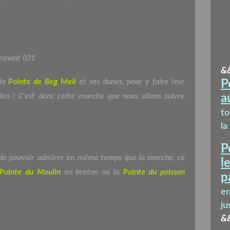
&
 la
Pointe de Beg Meil
et ses dunes, pour y faire leur
P
ien ! C'est donc cette marche que nous allons suivre
a
t
la
P
e de pouvoir admirer en même temps que la marche, ce
l
Pointe du Moulin
en breton ou la
Pointe du poisson
p
en
ju
&