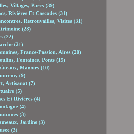
lles, Villages, Parcs
(39)
cs, Rivières Et Cascades
(31)
ncontres, Retrouvailles, Visites
(31)
trimoine
(28)
es
(22)
arche
(21)
maines, France-Passion, Aires
(20)
ulins, Fontaines, Ponts
(15)
âteaux, Manoirs
(10)
omremy
(9)
t, Artisanat
(7)
tuaire
(5)
cs Et Rivières
(4)
ontagne
(4)
outumes
(3)
meaux, Jardins
(3)
usée
(3)