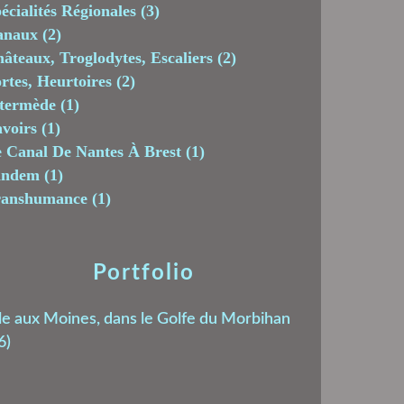
écialités Régionales
(3)
anaux
(2)
âteaux, Troglodytes, Escaliers
(2)
rtes, Heurtoires
(2)
termède
(1)
voirs
(1)
 Canal De Nantes À Brest
(1)
andem
(1)
ranshumance
(1)
Portfolio
le aux Moines, dans le Golfe du Morbihan
6)