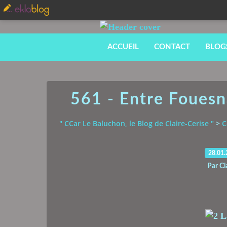
ACCUEIL
CONTACT
BLOG
561 - Entre Fouesn
" CCar Le Baluchon, le Blog de Claire-Cerise "
>
C
28.01
Par Cl