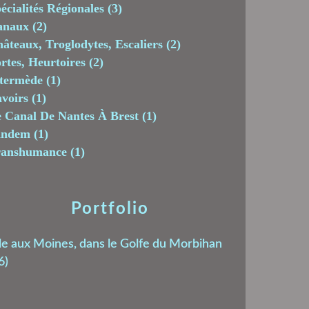
écialités Régionales
(3)
anaux
(2)
âteaux, Troglodytes, Escaliers
(2)
rtes, Heurtoires
(2)
termède
(1)
voirs
(1)
 Canal De Nantes À Brest
(1)
andem
(1)
ranshumance
(1)
Portfolio
le aux Moines, dans le Golfe du Morbihan
6)