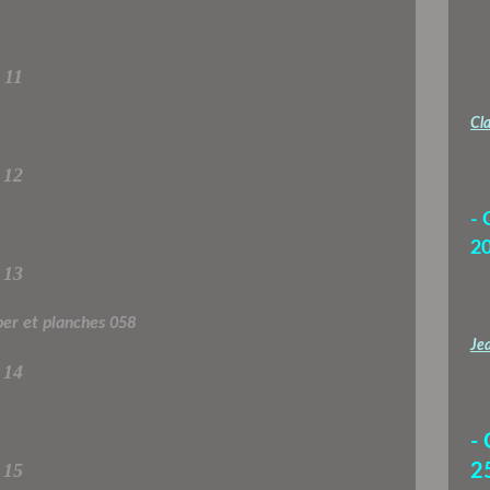
11
Cla
12
- 
2
13
Jea
14
-
15
2