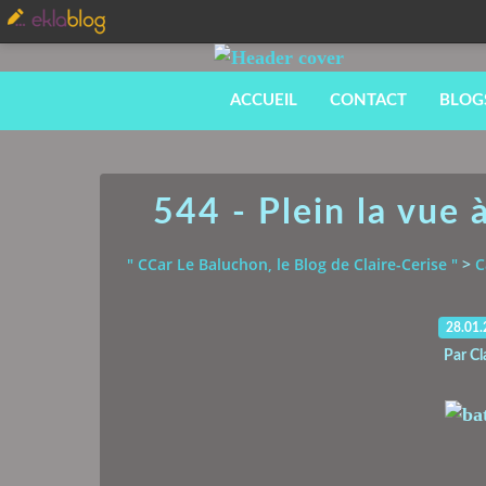
ACCUEIL
CONTACT
BLOG
544 - Plein la vue 
" CCar Le Baluchon, le Blog de Claire-Cerise "
>
C
28.01
Par Cl