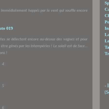
Sp
C
s immédiatement happés par le vent qui souffle encore
Ch
Po
In
La
istes se délectent encore au-dessus des vagues et pour
Le
être gênés par les intempéries ! Le soleil est de face...
T
ons !
T
4
5
-
Î
(5
6