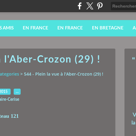
S AMIS
EN FRANCE
EN FRANCE
EN BRETAGNE
A
à l'Aber-Crozon (29) !
"
ategories
>
544 - Plein la vue à l'Aber-Crozon (29) !
.2015
…
aire-Cerise
V
l