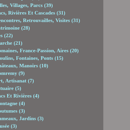
lles, Villages, Parcs
(39)
cs, Rivières Et Cascades
(31)
ncontres, Retrouvailles, Visites
(31)
trimoine
(28)
es
(22)
arche
(21)
maines, France-Passion, Aires
(20)
ulins, Fontaines, Ponts
(15)
âteaux, Manoirs
(10)
omremy
(9)
t, Artisanat
(7)
tuaire
(5)
cs Et Rivières
(4)
ontagne
(4)
outumes
(3)
meaux, Jardins
(3)
usée
(3)