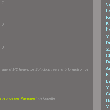
1
Vi
La
Re
Pa
2
Îl
M
Do
3
Mo
Ch
D
Ar
t que d'1/2 heure, Le Baluchon restera à la maison ce
Es
La
M
C
e France des Paysages"
de Canelle
Ha
M