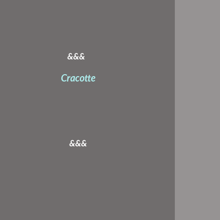
&&&
Cracotte
&&&