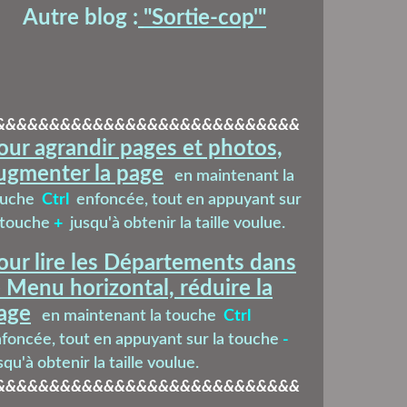
Autre blog :
"Sortie-cop'
"
&&&&&&&&&&&&&&&&&&&&&&&&&&&&
our agrandir pages et photos,
ugmenter la page
en maintenant la
ouche
Ctrl
enfoncée, tout en appuyant sur
 touche
+
jusqu'à obtenir la taille voulue.
our lire les Départements dans
e Menu horizontal, réduire la
age
en maintenant la touche
Ctrl
foncée, tout en appuyant sur la touche
-
squ'à obtenir la taille voulue.
&&&&&&&&&&&&&&&&&&&&&&&&&&&&