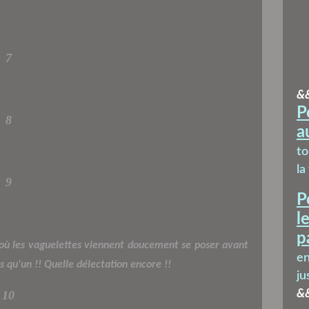
7
&
P
8
a
t
la
9
P
l
p
 où les vaguelettes viennent doucement se poser avant
en
s qu'un !! Quelle délectation encore !!
ju
&
10