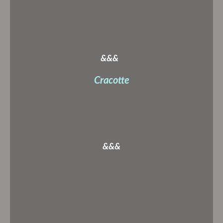
&&&
Cracotte
&&&