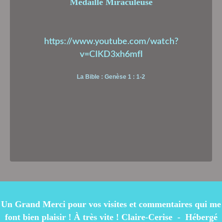
Médaille Miraculeuse
https://www.youtube.com/watch?
v=CIKD3xh6mfI
La Bible : Genèse 1 : 1-2
Un Grand Merci pour vos visites et commentaires qui me
font bien plaisir ! À très vite ! Claire-Cerise - Hébergé