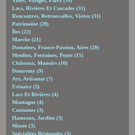
Villes, Villages, Parcs
(39)
Lacs, Rivières Et Cascades
(31)
Rencontres, Retrouvailles, Visites
(31)
Patrimoine
(28)
Îles
(22)
Marche
(21)
Domaines, France-Passion, Aires
(20)
Moulins, Fontaines, Ponts
(15)
Châteaux, Manoirs
(10)
Domremy
(9)
Art, Artisanat
(7)
Estuaire
(5)
Lacs Et Rivières
(4)
Montagne
(4)
Coutumes
(3)
Hameaux, Jardins
(3)
Musée
(3)
Spécialités Régionales
(3)