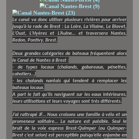
Le canal va donc utiliser plusieurs rivières pour arriver
jusqu’à la rade de Brest : La Loire, La Vilaine, Le Blavet,
L’Oust, L’Hyères et L’Aulne… et traversera Nantes,
Redon, Pontivy, Brest.
Deux grandes catégories de bateaux fréquentent alors
le Canal de Nantes à Brest :
- de types locaux (chalands, gabareaux, pénettes,
cahotiers…)
- les chalands nantais qui tendent à remplacer les
bateaux locaux.
A part le fait qu’ils naviguent sur les eaux intérieures,
leurs utilisations et leurs voyages sont très différents.
J’ai rattrapé JF… Nous croisons une famille à vélo et un
promeneur solitaire… La nature est paisible. Seul le
bruit de la voie express Brest-Quimper (ou Quimper-
Brest c’est selon) est perceptible puisqu’elle enjambe en