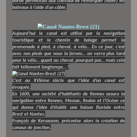
borde permettait aux chevaux de remorquer (haler) les
bateaux à l’aide d’un câble.
Aujourd’hui le canal est utilisé par la navigation
touristique et le chemin de halage permet la
promenade à pied, à cheval, à vélo… En ce jour, c’est
avec nos pieds que nous la ferons… on verra plus tard
pour le vélo… quant au cheval, pourquoi pas… mais cela
fait tellement longtemps… !
C’est au XVIème siècle que l’idée d’un canal est
évoquée.
En 1600, une société d’habitants de Rennes assura la
navigation entre Rennes, Messac, Redon et l’Océan ce
qui donna l’idée d’établir une liaison fluviale entre
Brest et Nantes.
François de Kersauson, préconise alors la création de
canaux de jonction.