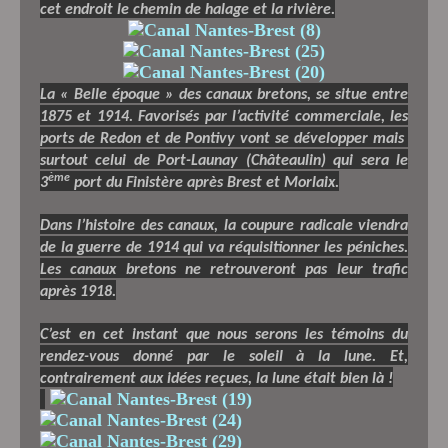
cet endroit le chemin de halage et la rivière.
La « Belle époque » des canaux bretons, se situe entre
1875 et 1914. Favorisés par l’activité commerciale, les
ports de Redon et de Pontivy vont se développer mais
surtout celui de Port-Launay (Châteaulin) qui sera le
ème
3
port du Finistère après Brest et Morlaix.
Dans l’histoire des canaux, la coupure radicale viendra
de la guerre de 1914 qui va réquisitionner les péniches.
Les canaux bretons ne retrouveront pas leur trafic
après 1918.
C’est en cet instant que nous serons les témoins du
rendez-vous donné par le soleil à la lune. Et,
contrairement aux idées reçues, la lune était bien là !