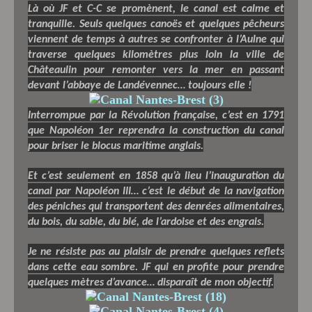
Là où JF et C-C se promènent, le canal est calme et
tranquille. Seuls quelques canoës et quelques pêcheurs
viennent de temps à autres se confronter à l’Aulne qui
traverse quelques kilomètres plus loin la ville de
Châteaulin pour remonter vers la mer en passant
devant l’abbaye de Landévennec… toujours elle !
Interrompue par la Révolution française, c’est en 1791
que Napoléon 1er reprendra la construction du canal
pour briser le blocus maritime anglais.
Et c’est seulement en 1858 qu’à lieu l’inauguration du
canal par Napoléon III… c’est le début de la navigation
des péniches qui transportent des denrées alimentaires,
du bois, du sable, du blé, de l’ardoise et des engrais.
Je ne résiste pas au plaisir de prendre quelques reflets
dans cette eau sombre. JF qui en profite pour prendre
quelques mètres d’avance… disparaît de mon objectif.