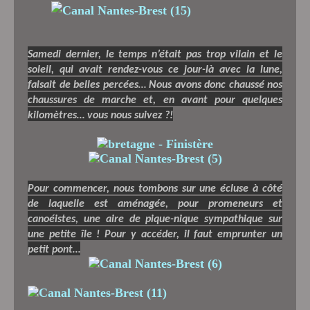
Samedi dernier, le temps n’était pas trop vilain et le
soleil, qui avait rendez-vous ce jour-là avec la lune,
faisait de belles percées… Nous avons donc chaussé nos
chaussures de marche et, en avant pour quelques
kilomètres… vous nous suivez ?!
Pour commencer, nous tombons sur une écluse à côté
de laquelle est aménagée, pour promeneurs et
canoéistes, une aire de pique-nique sympathique sur
une petite île ! Pour y accéder, il faut emprunter un
petit pont…