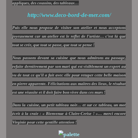
appliques, des coussins, des tableaux…
http://www.deco-bord-de-mer.com/
Puis elle nous propose de visiter son atelier et nous acceptons
joyeusement car un atelier est le reflet de l’artiste… c’est là que
tout se crée, que tout se passe, que tout se pense !
Nous passons devant sa cuisine que nous admirons au passage,
refaite dernièrement par son mari qui est visiblement un expert au
vu de tout ce qu’il a fait avec elle pour retaper cette belle maison
en pierre apparente. Félicitations aux maîtres des lieux, le résultat
est une réussite et il doit faire bon vivre dans ces murs !
Dans la cuisine, un petit tableau noir… et sur ce tableau, un mot
écrit à la craie : « Bienvenue à Claire-Cerise ! »… merci encore
Virginie pour cette gentille attention !