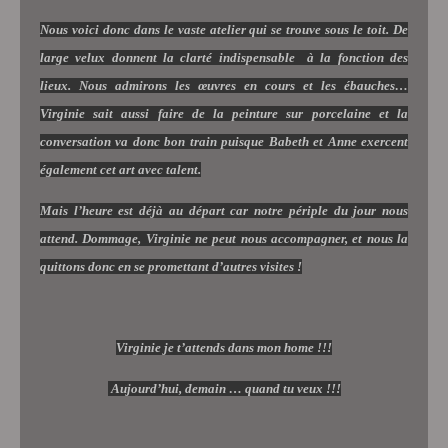
Nous voici donc dans le vaste atelier qui se trouve sous le toit. De
large velux donnent la clarté indispensable
à la fonction des
lieux. Nous admirons les œuvres en cours et les ébauches…
Virginie sait aussi faire de la peinture sur porcelaine et la
conversation va donc bon train puisque Babeth et Anne exercent
également cet art avec talent.
Mais l’heure est déjà au départ car notre périple du jour nous
attend. Dommage, Virginie ne peut nous accompagner, et nous la
quittons donc en se promettant d’autres visites !
Virginie je t’attends dans mon home !!!
Aujourd’hui, demain … quand tu veux !!!