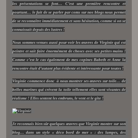
les présentations se font… C’est une première rencontre et
pourtant… le fait de se parler par coms sur nos blogs nous permet
de se reconnaître immédiatement et sans hésitation, comme si on se
connaissait depuis des lustres !
Nous sommes venues aussi pour voir les œuvres de Virginie qui est
peintre et sait faire énormément de choses avec ses petites mains !
Comme c’est le cas également de mes copines Babeth et Anne la
rencontre était d’autant plus évidente et intéressante pour toutes !
Virginie commence donc
à nous montrer ses œuvres sur toile… de
belles marines qui crèvent la toile tellement elles sont vivantes de
réalisme ! Elles sentent les embruns, le vent et le gîte !
Je reconnais bien sûr quelques œuvres que Virginie montre sur son
blog… dans un style « déco bord de mer » : des lampes, des