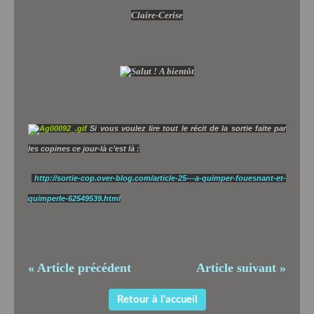
Claire-Cerise
Si vous voulez lire tout le récit de la sortie faite par
les copines ce jour-là c’est là :
http://sortie-cop.over-blog.com/article-25---a-quimper-fouesnant-et-
quimperle-62549539.html
« Article précédent
Article suivant »
Retour à l'accueil