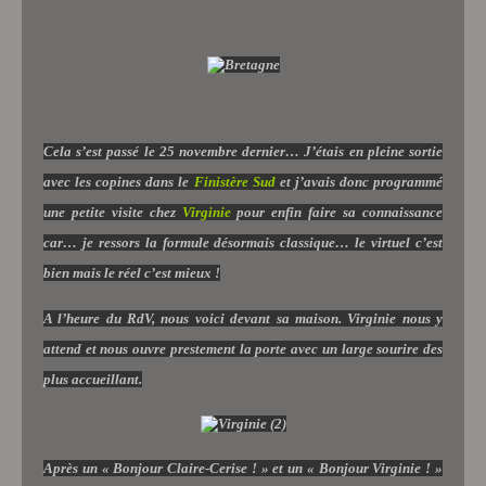
Cela s’est passé le 25 novembre dernier… J’étais en pleine sortie
avec les copines dans le
Finistère Sud
et j’avais donc programmé
une petite visite chez
Virginie
pour enfin faire sa connaissance
car… je ressors la formule désormais classique… le virtuel c’est
bien mais le réel c’est mieux !
A l’heure du RdV, nous voici devant sa maison. Virginie nous y
attend et nous ouvre prestement la porte avec un large sourire des
plus accueillant.
Après un « Bonjour Claire-Cerise ! » et un « Bonjour Virginie ! »