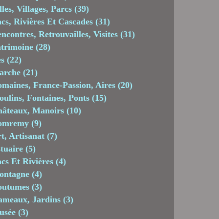
lles, Villages, Parcs
(39)
cs, Rivières Et Cascades
(31)
ncontres, Retrouvailles, Visites
(31)
trimoine
(28)
es
(22)
arche
(21)
maines, France-Passion, Aires
(20)
ulins, Fontaines, Ponts
(15)
âteaux, Manoirs
(10)
omremy
(9)
t, Artisanat
(7)
tuaire
(5)
cs Et Rivières
(4)
ontagne
(4)
outumes
(3)
meaux, Jardins
(3)
usée
(3)