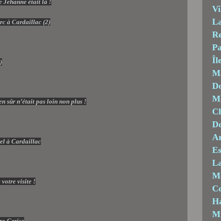
e Jehanne était là !
Vi
La
Re
Pa
Îl
M
Do
Mo
n sûr n’était pas loin non plus !
Ch
D
Ar
Es
La
M
votre visite !
C
Ha
M
re-Cerise