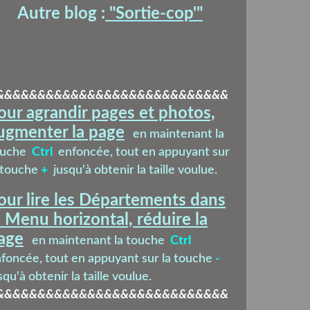
Autre blog :
"Sortie-cop'
"
&&&&&&&&&&&&&&&&&&&&&&&&&&&&
our agrandir pages et photos,
ugmenter la page
en maintenant la
ouche
Ctrl
enfoncée, tout en appuyant sur
 touche
+
jusqu'à obtenir la taille voulue.
our lire les Départements dans
e Menu horizontal, réduire la
age
en maintenant la touche
Ctrl
foncée, tout en appuyant sur la touche
-
squ'à obtenir la taille voulue.
&&&&&&&&&&&&&&&&&&&&&&&&&&&&