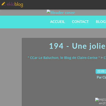
ACCUEIL
CONTACT
BLOG
194 - Une jolie
" CCar Le Baluchon, le Blog de Claire-Cerise "
>
C
22.02
Par Cl