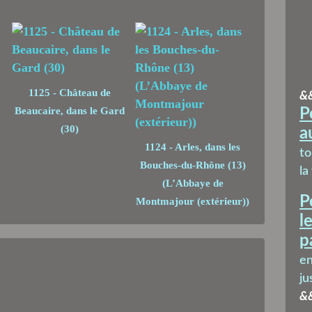
1125 - Château de
&
Beaucaire, dans le Gard
P
(30)
a
1124 - Arles, dans les
t
Bouches-du-Rhône (13)
la
(L’Abbaye de
P
Montmajour (extérieur))
l
p
en
ju
&