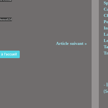
Sp
C
Ch
Po
In
La
Le
Article suivant »
T
T
à l'accueil
-
Î
(5