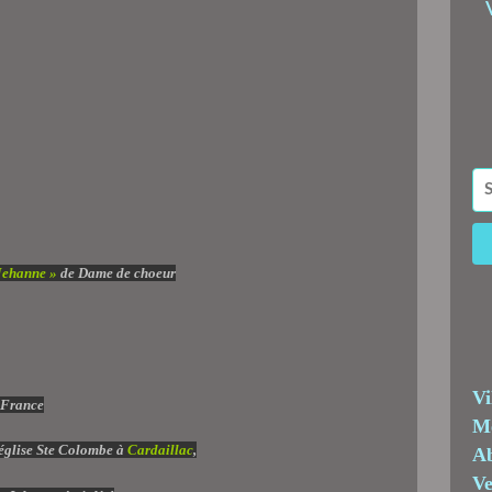
Jehanne »
de Dame de choeur
Vi
Me
’église Ste Colombe à
Cardaillac
,
Ab
Ve