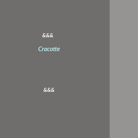
&&&
Cracotte
&&&