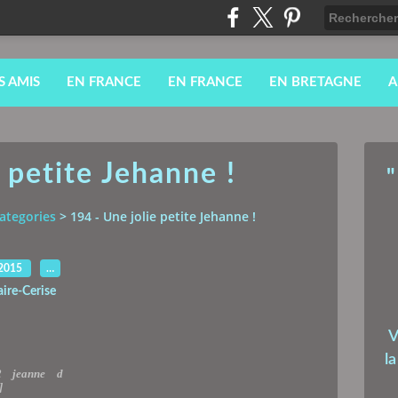
S AMIS
EN FRANCE
EN FRANCE
EN BRETAGNE
A
 petite Jehanne !
"
ategories
>
194 - Une jolie petite Jehanne !
.2015
…
aire-Cerise
V
l