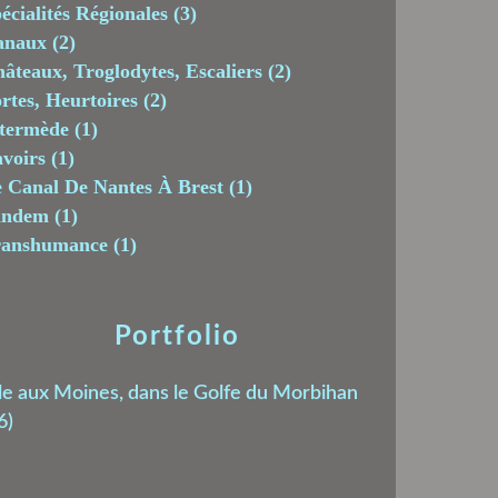
écialités Régionales
(3)
anaux
(2)
âteaux, Troglodytes, Escaliers
(2)
rtes, Heurtoires
(2)
termède
(1)
voirs
(1)
 Canal De Nantes À Brest
(1)
andem
(1)
ranshumance
(1)
Portfolio
le aux Moines, dans le Golfe du Morbihan
6)