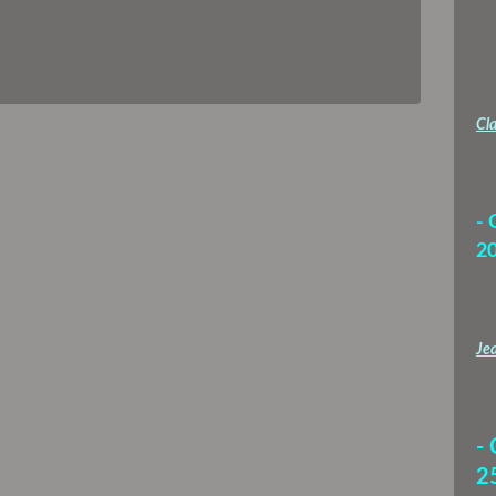
Cla
- 
2
Jea
-
2