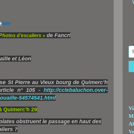
de Fancri
hotos d’escaliers »
lise St Pierre au Vieux bourg de Quimerc’h
rticle n° 105 -
http://cclebaluchon.over-
nouaille-54574541.html
Vi
Me
plates obstruent le passage en haut des
Ab
liers ?
Ve