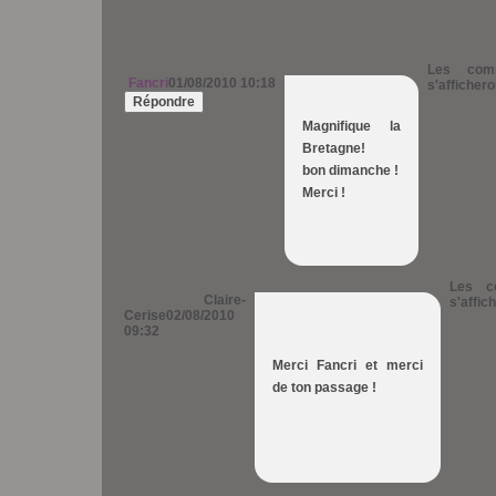
Les comm
Fancri
01/08/2010 10:18
s'afficher
Répondre
Magnifique la
Bretagne!
bon dimanche !
Merci !
Les c
Claire-
s'affic
Cerise
02/08/2010
09:32
Merci Fancri et merci
de ton passage !