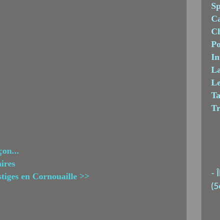
Sp
C
Ch
Po
In
La
Le
T
T
on...
ires
-
Î
stiges en Cornouaille >>
(5