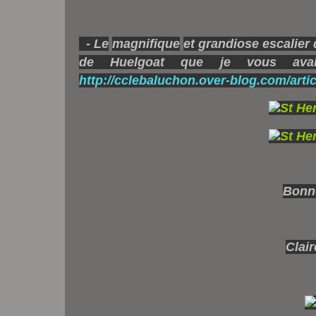
-
Le
magnifique
et
grandiose escalier d
de Huelgoat que je vous avai
http://cclebaluchon.over-blog.com/artic
Bonne
Clair