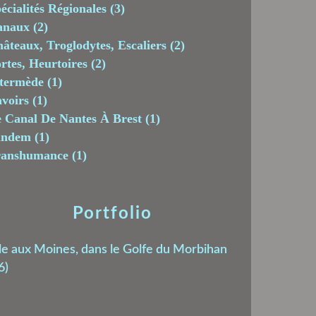
écialités Régionales
(3)
anaux
(2)
âteaux, Troglodytes, Escaliers
(2)
rtes, Heurtoires
(2)
termède
(1)
voirs
(1)
 Canal De Nantes À Brest
(1)
andem
(1)
ranshumance
(1)
Portfolio
le aux Moines, dans le Golfe du Morbihan
6)