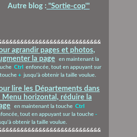
Autre blog :
"Sortie-cop'
"
&&&&&&&&&&&&&&&&&&&&&&&&&&&&
our agrandir pages et photos,
ugmenter la page
en maintenant la
ouche
Ctrl
enfoncée, tout en appuyant sur
 touche
+
jusqu'à obtenir la taille voulue.
our lire les Départements dans
e Menu horizontal, réduire la
age
en maintenant la touche
Ctrl
foncée, tout en appuyant sur la touche
-
squ'à obtenir la taille voulue.
&&&&&&&&&&&&&&&&&&&&&&&&&&&&