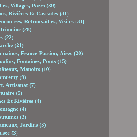
lles, Villages, Parcs
(39)
cs, Rivières Et Cascades
(31)
ncontres, Retrouvailles, Visites
(31)
trimoine
(28)
es
(22)
arche
(21)
maines, France-Passion, Aires
(20)
ulins, Fontaines, Ponts
(15)
âteaux, Manoirs
(10)
omremy
(9)
t, Artisanat
(7)
tuaire
(5)
cs Et Rivières
(4)
ontagne
(4)
outumes
(3)
meaux, Jardins
(3)
usée
(3)