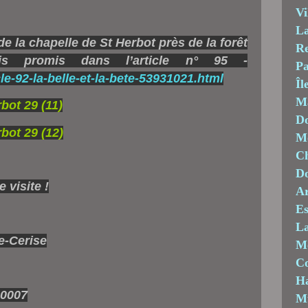
Vi
La
e la chapelle de St Herbot près de la forêt
Re
s promis dans l’article n° 95 -
Pa
le-92-la-belle-et-la-bete-53931021.html
Îl
M
Do
Mo
Ch
D
 visite !
Ar
Es
La
e-Cerise
M
C
Ha
M