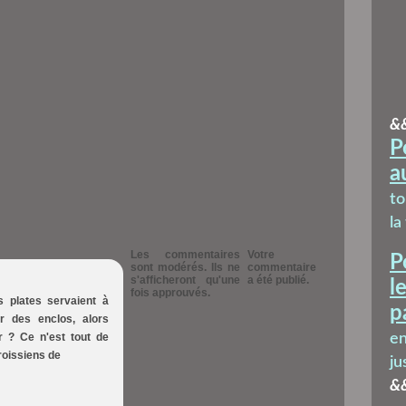
&
P
a
t
la
Les commentaires
Votre
P
sont modérés. Ils ne
commentaire
s'afficheront qu'une
a été publié.
l
fois approuvés.
s plates servaient à
p
 des enclos, alors
r ? Ce n'est tout de
en
oissiens de
ju
&