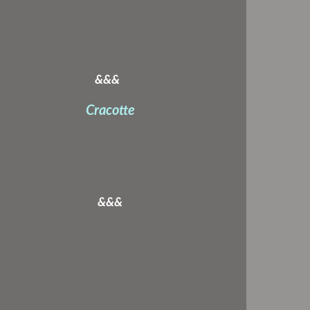
&&&
Cracotte
&&&