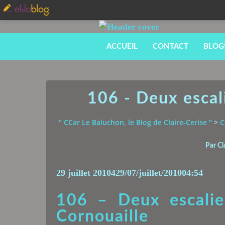
ACCUEIL
CONTACT
BLOG
106 - Deux escal
" CCar Le Baluchon, le Blog de Claire-Cerise "
>
C
Par Cl
29 juillet 2010
4
29
/
07
/
juillet
/
2010
04:54
106 – Deux escalie
Cornouaille