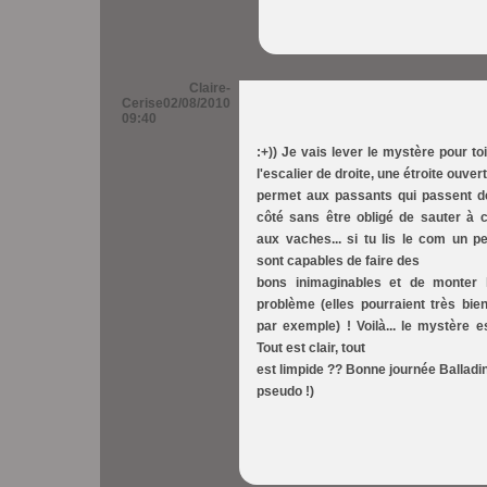
Claire-
Cerise
02/08/2010
09:40
:+)) Je vais lever le mystère pour toi..
l'escalier de droite, une étroite ouver
permet aux passants qui passent de
côté sans être obligé de sauter à 
aux vaches... si tu lis le com un pe
sont capables de faire des
bons inimaginables et de monter
problème (elles pourraient très bie
par exemple) ! Voilà... le mystère es
Tout est clair, tout
est limpide ?? Bonne journée Balladin
pseudo !)