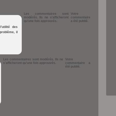
Les commentaires sont
Votre
modérés. Ils ne s'afficheront
commentaire
qu'une fois approuvés.
a été publié.
'utilité des
problème, il
Les commentaires sont modérés. Ils ne
Votre
s'afficheront qu'une fois approuvés.
commentaire a
été publié.