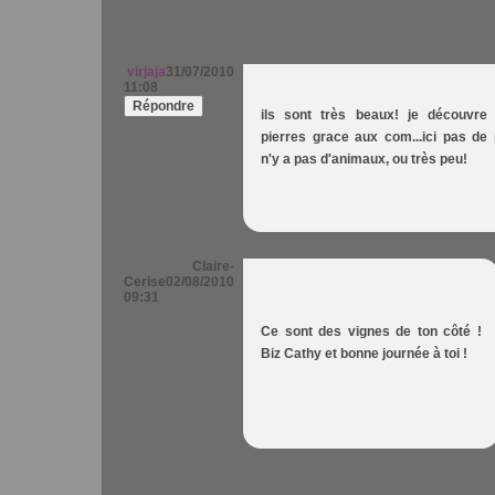
virjaja
31/07/2010
11:08
Répondre
ils sont très beaux! je découvre l
pierres grace aux com...ici pas de 
n'y a pas d'animaux, ou très peu!
Claire-
Cerise
02/08/2010
09:31
Ce sont des vignes de ton côté !
Biz Cathy et bonne journée à toi !