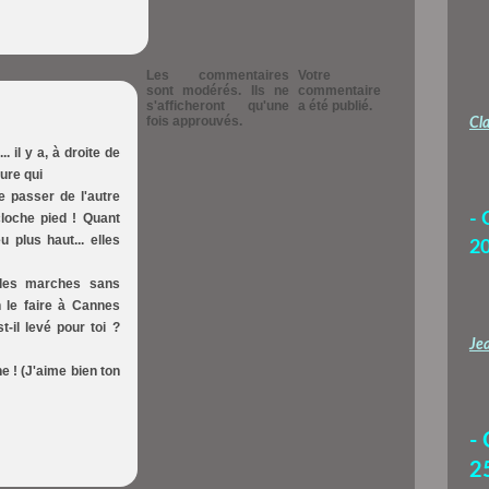
Les commentaires
Votre
sont modérés. Ils ne
commentaire
s'afficheront qu'une
a été publié.
fois approuvés.
Cla
. il y a, à droite de
ture qui
 passer de l'autre
- 
cloche pied ! Quant
u plus haut... elles
2
 les marches sans
n le faire à Cannes
t-il levé pour toi ?
Jea
e ! (J'aime bien ton
-
2