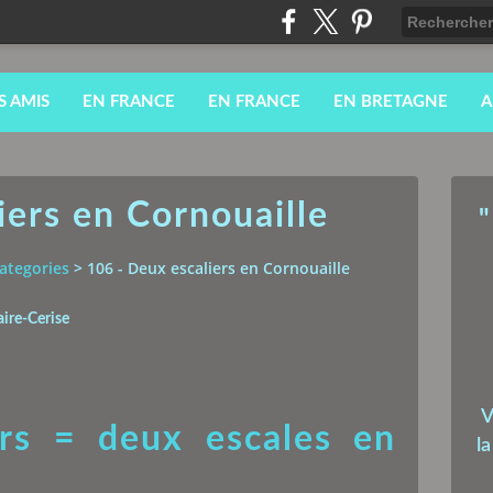
S AMIS
EN FRANCE
EN FRANCE
EN BRETAGNE
A
iers en Cornouaille
"
ategories
>
106 - Deux escaliers en Cornouaille
aire-Cerise
V
rs = deux escales en
l