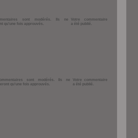
entaires sont modérés. Ils ne
Votre commentaire
ont qu'une fois approuvés.
a été publié.
ommentaires sont modérés. Ils ne
Votre commentaire
heront qu'une fois approuvés.
a été publié.