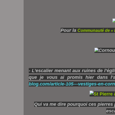
Pour la
Communauté de « P
- L’escalier menant aux ruines de l’ég
que je vous ai promis hier dans l’a
blog.com/article-105---vestiges-en-cor
Qui va me dire pourquoi ces pierres 
esca