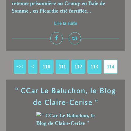
retenue prisonnière au Crotoy en Baie de
Somme , en Picardie cité fortifiée...
Lire la suite
<<
<
100
110
111
112
113
114
" CCar Le Baluchon, le Blog
de Claire-Cerise "